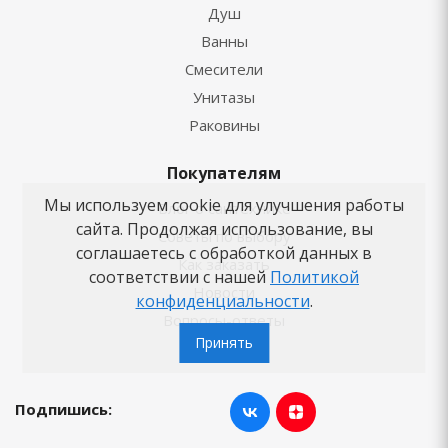
Душ
Ванны
Смесители
Унитазы
Раковины
Покупателям
Мы используем cookie для улучшения работы
Блог о сантехнике
сайта. Продолжая использование, вы
Советы по выбору
соглашаетесь с обработкой данных в
Как заказать
соответствии с нашей
Политикой
Новости
конфиденциальности
.
Вопросы-ответы
Принять
Бренды
Подпишись: