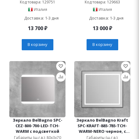
Код товара: 129751
Код товара: 129663
Италия
Италия
Доставка: 1-3 дня
Доставка: 1-3 дня
13 700
₽
13 000
₽
В корзину
В корзину
Зеркало BelBagno SPC-
Зеркало BelBagno Kraft
CEZ-800-700-LED-TCH-
SPC-KRAFT-885-785-TCH-
WARM с подсветкой
WARM-NERO черное, с
подсветкой и
Габариты (ш.г.в.): 80x3x70
Габариты (ш.г.в.):