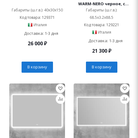
WARM-NERO черное, с
подсветкой и
Габариты (ш.г.в.): 40x30x150
Габариты (ш.г.в.):
подогревом
Код товара: 129371
68.5x3.2x88.5
Италия
Код товара: 129221
Италия
Доставка: 1-3 дня
Доставка: 1-3 дня
26 000
₽
21 300
₽
В корзину
В корзину