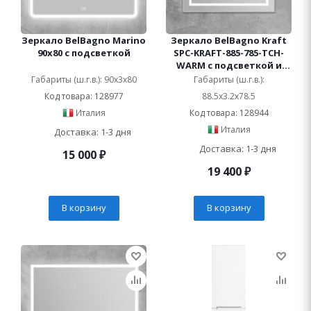
Зеркало BelBagno Marino
Зеркало BelBagno Kraft
90х80 с подсветкой
SPC-KRAFT-885-785-TCH-
WARM с подсветкой и
подогревом
Габариты (ш.г.в.): 90x3x80
Габариты (ш.г.в.):
Код товара: 128977
88.5x3.2x78.5
Италия
Код товара: 128944
Италия
Доставка: 1-3 дня
Доставка: 1-3 дня
15 000
₽
19 400
₽
В корзину
В корзину