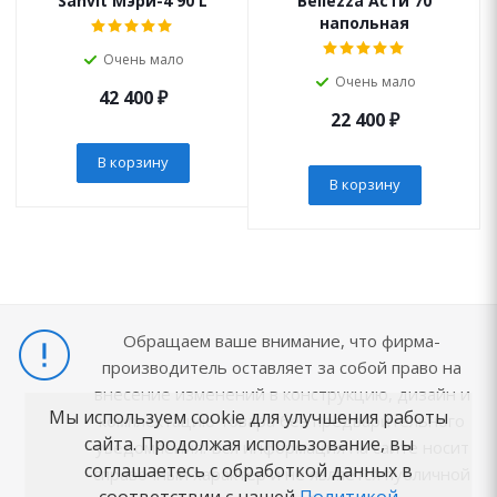
Sanvit Мэри-4 90 L
Bellezza Асти 70
напольная
Очень мало
Очень мало
42 400
₽
22 400
₽
В корзину
В корзину
Обращаем ваше внимание, что фирма-
производитель оставляет за собой право на
внесение изменений в конструкцию, дизайн и
Мы используем cookie для улучшения работы
комплектацию товара без предварительного
сайта. Продолжая использование, вы
уведомления. Вся информация на сайте носит
соглашаетесь с обработкой данных в
справочный характер и не является публичной