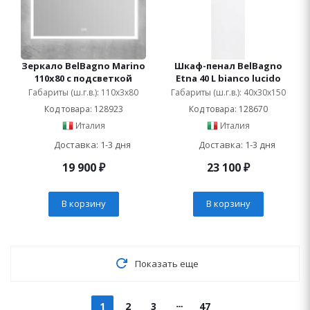
Зеркало BelBagno Marino
Шкаф-пенал BelBagno
110х80 с подсветкой
Etna 40 L bianco lucido
Габариты (ш.г.в.): 110x3x80
Габариты (ш.г.в.): 40x30x150
Код товара: 128923
Код товара: 128670
Италия
Италия
Доставка: 1-3 дня
Доставка: 1-3 дня
19 900
₽
23 100
₽
В корзину
В корзину
Показать еще
1
2
3
47