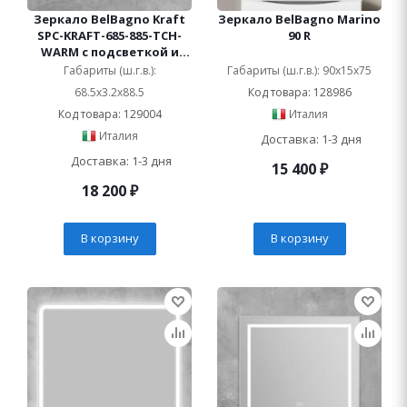
Зеркало BelBagno Kraft
Зеркало BelBagno Marino
SPC-KRAFT-685-885-TCH-
90 R
WARM с подсветкой и
подогревом
Габариты (ш.г.в.):
Габариты (ш.г.в.): 90x15x75
68.5x3.2x88.5
Код товара: 128986
Код товара: 129004
Италия
Италия
Доставка: 1-3 дня
Доставка: 1-3 дня
15 400
₽
18 200
₽
В корзину
В корзину