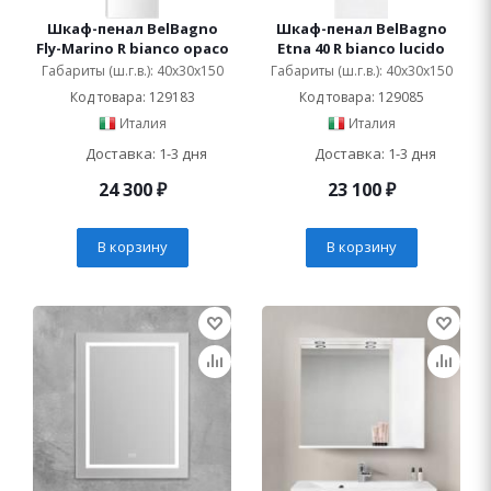
Шкаф-пенал BelBagno
Шкаф-пенал BelBagno
Fly-Marino R bianco opaco
Etna 40 R bianco lucido
Габариты (ш.г.в.): 40x30x150
Габариты (ш.г.в.): 40x30x150
Код товара: 129183
Код товара: 129085
Италия
Италия
Доставка: 1-3 дня
Доставка: 1-3 дня
24 300
₽
23 100
₽
В корзину
В корзину