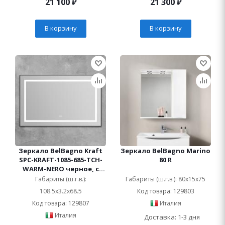
21 100
₽
21 300
₽
В корзину
В корзину
Зеркало BelBagno Kraft
Зеркало BelBagno Marino
SPC-KRAFT-1085-685-TCH-
80 R
WARM-NERO черное, с
подсветкой и
Габариты (ш.г.в.):
Габариты (ш.г.в.): 80x15x75
подогревом
108.5x3.2x68.5
Код товара: 129803
Код товара: 129807
Италия
Италия
Доставка: 1-3 дня