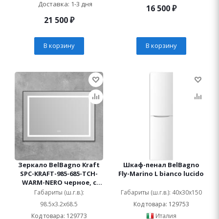
Доставка: 1-3 дня
16 500
₽
21 500
₽
В корзину
В корзину
Зеркало BelBagno Kraft
Шкаф-пенал BelBagno
SPC-KRAFT-985-685-TCH-
Fly-Marino L bianco lucido
WARM-NERO черное, с
подсветкой и
Габариты (ш.г.в.):
Габариты (ш.г.в.): 40x30x150
подогревом
98.5x3.2x68.5
Код товара: 129753
Код товара: 129773
Италия