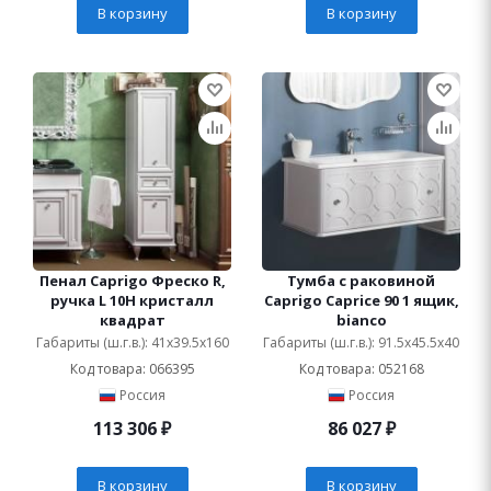
В корзину
В корзину
Пенал Caprigo Фреско R,
Тумба с раковиной
ручка L 10H кристалл
Caprigo Caprice 90 1 ящик,
квадрат
bianco
Габариты (ш.г.в.): 41x39.5x160
Габариты (ш.г.в.): 91.5x45.5x40
Код товара: 066395
Код товара: 052168
Россия
Россия
113 306
₽
86 027
₽
В корзину
В корзину