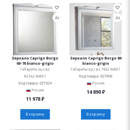
Зеркало Caprigo Borgo
Зеркало Caprigo Borgo 80
60-70 bianco-grigio
bianco-grigio
Габариты (ш.г.в.):
Габариты (ш.г.в.): 76x2.9x89.1
63.5x2.9x89.1
Код товара: 027906
Код товара: 027924
Россия
Россия
14 890
₽
11 978
₽
В корзину
В корзину