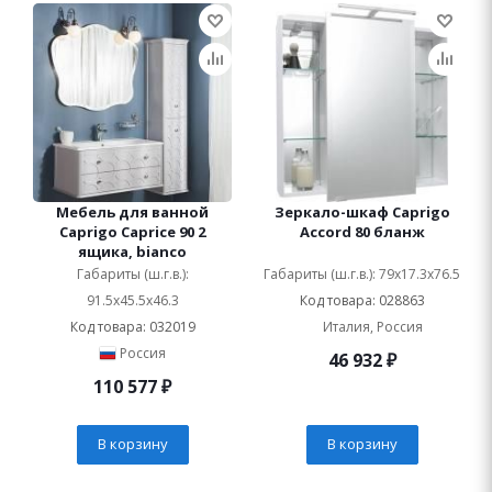
Мебель для ванной
Зеркало-шкаф Caprigo
Caprigo Caprice 90 2
Accord 80 бланж
ящика, bianco
Габариты (ш.г.в.):
Габариты (ш.г.в.): 79x17.3x76.5
91.5x45.5x46.3
Код товара: 028863
Код товара: 032019
Италия, Россия
Россия
46 932
₽
110 577
₽
В корзину
В корзину