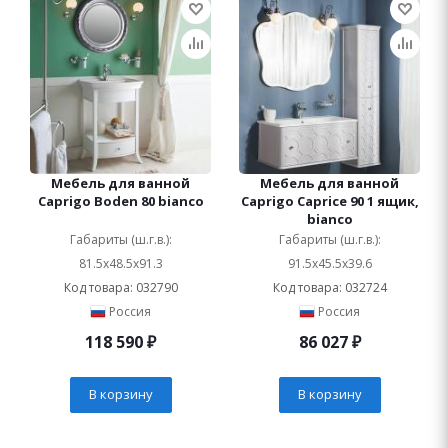
Мебель для ванной
Мебель для ванной
Caprigo Boden 80 bianco
Caprigo Caprice 90 1 ящик,
bianco
Габариты (ш.г.в.):
Габариты (ш.г.в.):
81.5x48.5x91.3
91.5x45.5x39.6
Код товара: 032790
Код товара: 032724
Россия
Россия
118 590
₽
86 027
₽
В корзину
В корзину