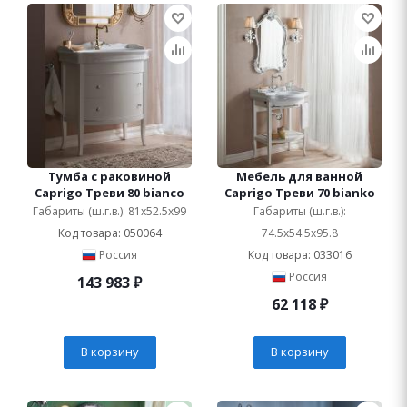
Тумба с раковиной
Мебель для ванной
Caprigo Треви 80 bianco
Caprigo Треви 70 bianko
Габариты (ш.г.в.): 81x52.5x99
Габариты (ш.г.в.):
Код товара: 050064
74.5x54.5x95.8
Россия
Код товара: 033016
Россия
143 983
₽
62 118
₽
В корзину
В корзину