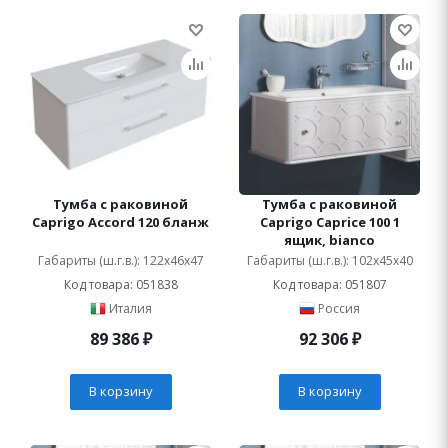
Тумба с раковиной
Тумба с раковиной
Caprigo Accord 120 бланж
Caprigo Caprice 100 1
ящик, bianco
Габариты (ш.г.в.): 122x46x47
Габариты (ш.г.в.): 102x45x40
Код товара: 051838
Код товара: 051807
Италия
Россия
89 386
₽
92 306
₽
В корзину
В корзину