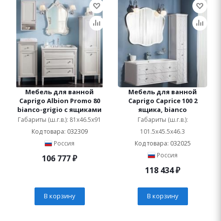
Мебель для ванной
Мебель для ванной
Caprigo Albion Promo 80
Caprigo Caprice 100 2
bianco-grigio с ящиками
ящика, bianco
Габариты (ш.г.в.): 81x46.5x91
Габариты (ш.г.в.):
Код товара: 032309
101.5x45.5x46.3
Россия
Код товара: 032025
Россия
106 777
₽
118 434
₽
В корзину
В корзину