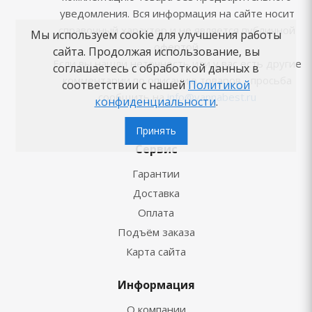
уведомления. Вся информация на сайте носит
справочный характер и не является публичной
Мы используем cookie для улучшения работы
офертой.
сайта. Продолжая использование, вы
Если вы нашли неточность или у вас есть другие
соглашаетесь с обработкой данных в
комментарии по описанию товаров - просьба
соответствии с нашей
Политикой
сообщить на
info@vannabest.ru
конфиденциальности
.
Принять
Сервис
Гарантии
Доставка
Оплата
Подъём заказа
Карта сайта
Информация
О компании