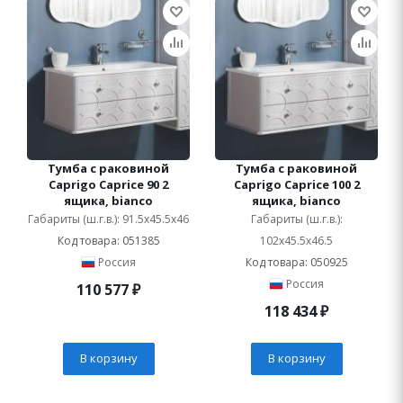
Тумба с раковиной
Тумба с раковиной
Caprigo Caprice 90 2
Caprigo Caprice 100 2
ящика, bianco
ящика, bianco
Габариты (ш.г.в.): 91.5x45.5x46
Габариты (ш.г.в.):
Код товара: 051385
102x45.5x46.5
Россия
Код товара: 050925
Россия
110 577
₽
118 434
₽
В корзину
В корзину