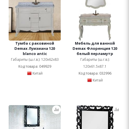
Тумба с раковиной
Мебель для ванной
Demax Луизиана 120
Demax Флоренция 120
blanco antic
белый перламутр
Габариты (ш.г.в.): 120x62x83
Габариты (ш.г.в.):
Код товара: 049929
120x61.5x87.1
Китай
Код товара: 032996
Китай