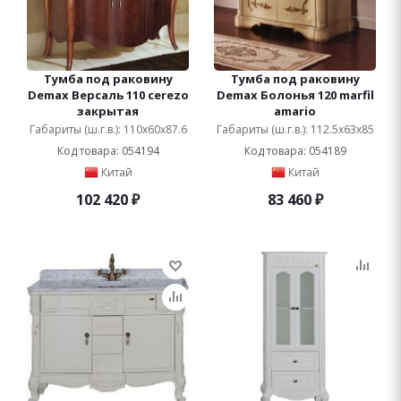
Тумба под раковину
Тумба под раковину
Demax Версаль 110 cerezo
Demax Болонья 120 marfil
закрытая
amario
Габариты (ш.г.в.): 110x60x87.6
Габариты (ш.г.в.): 112.5x63x85
Код товара: 054194
Код товара: 054189
Китай
Китай
102 420
₽
83 460
₽