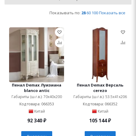
Показывать по:
28
60
100
Показать все
Пенал Demax Луизиана
Пенал Demax Версаль
blanco antic
cerezo
Габариты (ш.г.в.): 70x40x200
Габариты (ш.г.в.): 53.5x41x206
Код товара: 066353
Код товара: 066352
Китай
Китай
92 340
₽
105 144
₽