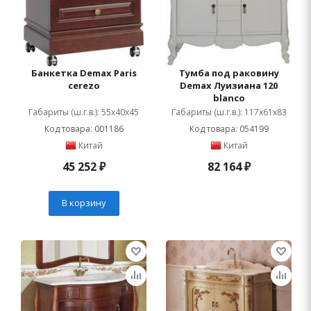
Банкетка Demax Paris
Тумба под раковину
cerezo
Demax Луизиана 120
blanco
Габариты (ш.г.в.): 55x40x45
Габариты (ш.г.в.): 117x61x83
Код товара: 001186
Код товара: 054199
Китай
Китай
45 252
₽
82 164
₽
В корзину