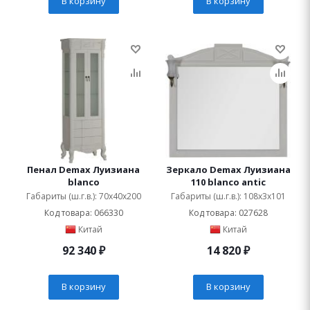
В корзину
В корзину
Пенал Demax Луизиана
Зеркало Demax Луизиана
blanco
110 blanco antic
Габариты (ш.г.в.): 70x40x200
Габариты (ш.г.в.): 108x3x101
Код товара: 066330
Код товара: 027628
Китай
Китай
92 340
₽
14 820
₽
В корзину
В корзину