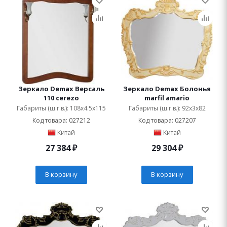
Зеркало Demax Версаль
Зеркало Demax Болонья
110 сerezo
marfil amario
Габариты (ш.г.в.): 108x4.5x115
Габариты (ш.г.в.): 92x3x82
Код товара: 027212
Код товара: 027207
Китай
Китай
27 384
₽
29 304
₽
В корзину
В корзину