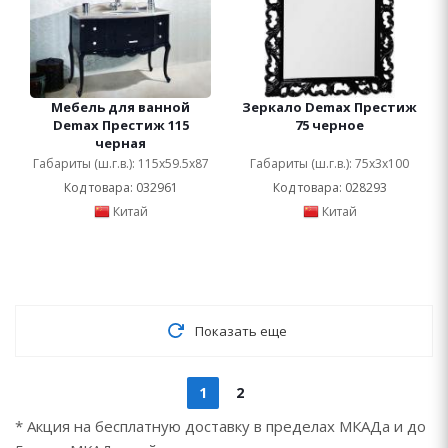
Мебель для ванной
Зеркало Demax Престиж
Demax Престиж 115
75 черное
черная
Габариты (ш.г.в.): 115x59.5x87
Габариты (ш.г.в.): 75x3x100
Код товара: 032961
Код товара: 028293
Китай
Китай
Показать еще
1
2
* Акция на бесплатную доставку в пределах МКАДа и до