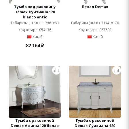
Тумба под раковину
Пенал Demax
Demax Луизиана 120
blanco antic
Габариты (ш.г.в.): 117x61x83
Габариты (ш.г.в.): 71x41x170
Код товара: 054136
Код товара: 067602
Китай
Китай
82 164
₽
Тумба с раковиной
Тумба с раковиной
Demax Афины 120 белая
Demax Луизиана 120