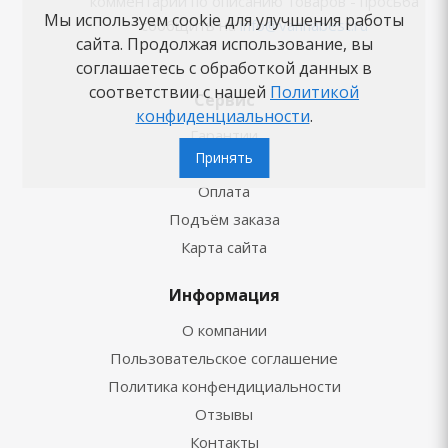
комментарии по описанию товаров - просьба
Мы используем cookie для улучшения работы
сообщить на
info@vannabest.ru
сайта. Продолжая использование, вы
соглашаетесь с обработкой данных в
соответствии с нашей
Политикой
Сервис
конфиденциальности
.
Гарантии
Принять
Доставка
Оплата
Подъём заказа
Карта сайта
Информация
О компании
Пользовательское соглашение
Политика конфендициальности
Отзывы
Контакты