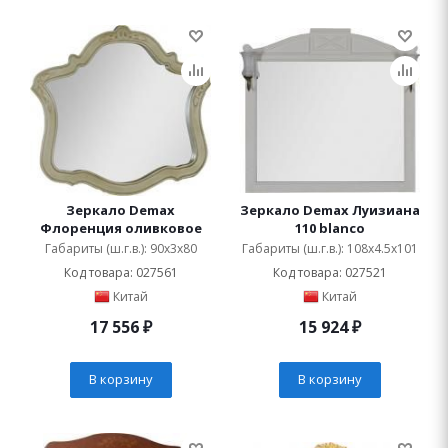
Зеркало Demax
Зеркало Demax Луизиана
Флоренция оливковое
110 blanco
Габариты (ш.г.в.): 90x3x80
Габариты (ш.г.в.): 108x4.5x101
Код товара: 027561
Код товара: 027521
Китай
Китай
17 556
₽
15 924
₽
В корзину
В корзину