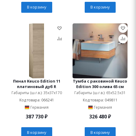
В корзину
В корзину
Пенал Keuco Edition 11
Тумба с раковиной Keuco
платиновый дуб R
Edition 300 олива 65 см
Габариты (ш.г.в.): 35x37x170
Габариты (ш.г.в.): 65x52.5x31
Код товара: 066241
Код товара: 049811
Германия
Германия
387 730
₽
326 480
₽
В корзину
В корзину