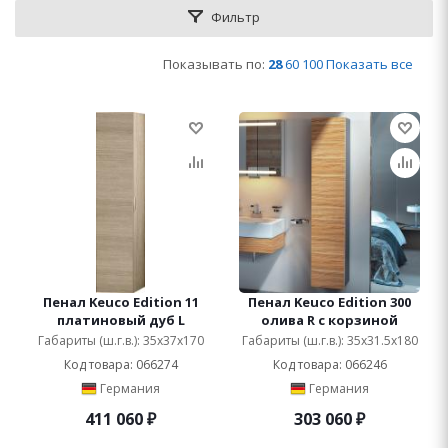
Фильтр
Показывать по:
28
60
100
Показать все
Пенал Keuco Edition 11
Пенал Keuco Edition 300
платиновый дуб L
олива R с корзиной
Габариты (ш.г.в.): 35x37x170
Габариты (ш.г.в.): 35x31.5x180
Код товара: 066274
Код товара: 066246
Германия
Германия
411 060
₽
303 060
₽