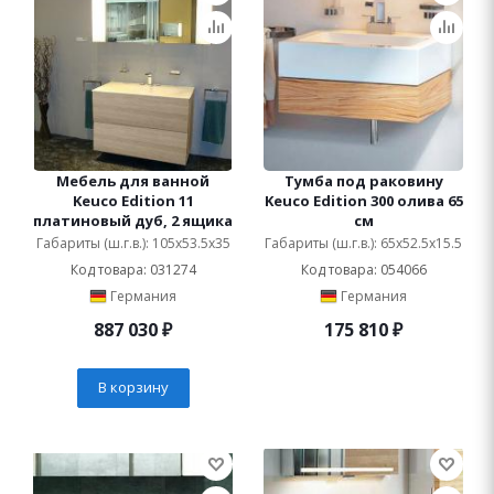
Мебель для ванной
Тумба под раковину
Keuco Edition 11
Keuco Edition 300 олива 65
платиновый дуб, 2 ящика
см
Габариты (ш.г.в.): 105x53.5x35
Габариты (ш.г.в.): 65x52.5x15.5
Код товара: 031274
Код товара: 054066
Германия
Германия
887 030
₽
175 810
₽
В корзину