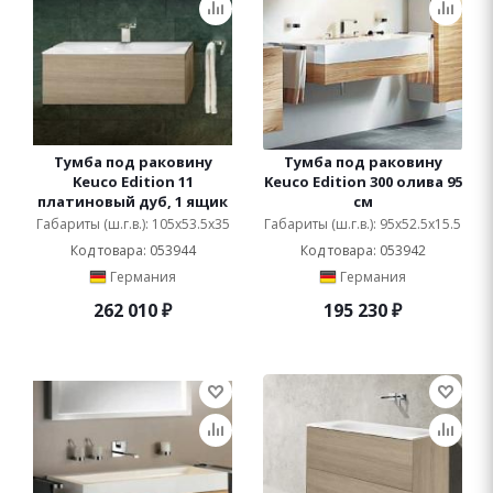
Тумба под раковину
Тумба под раковину
Keuco Edition 11
Keuco Edition 300 олива 95
платиновый дуб, 1 ящик
см
Габариты (ш.г.в.): 105x53.5x35
Габариты (ш.г.в.): 95x52.5x15.5
Код товара: 053944
Код товара: 053942
Германия
Германия
262 010
₽
195 230
₽