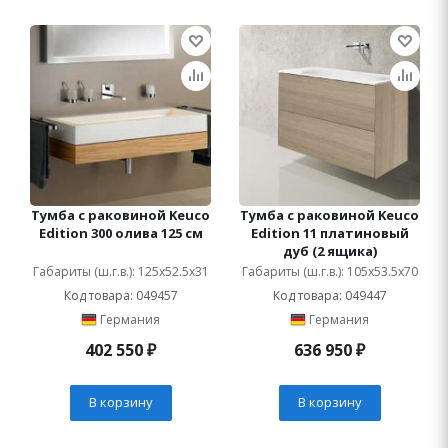
Тумба с раковиной Keuco
Тумба с раковиной Keuco
Edition 300 олива 125 см
Edition 11 платиновый
дуб (2 ящика)
Габариты (ш.г.в.): 125x52.5x31
Габариты (ш.г.в.): 105x53.5x70
Код товара: 049457
Код товара: 049447
Германия
Германия
402 550
₽
636 950
₽
В корзину
В корзину