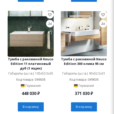
Тумба с раковиной Keuco
Тумба с раковиной Keuco
Edition 11 платиновый
Edition 300 олива 95 см
дуб (1 ящик)
Габариты (ш.г.в.): 105x53.5x35
Габариты (ш.г.в.): 95x52.5x31
Код товара: 049638
Код товара: 049636
Германия
Германия
448 030
₽
371 030
₽
В корзину
В корзину