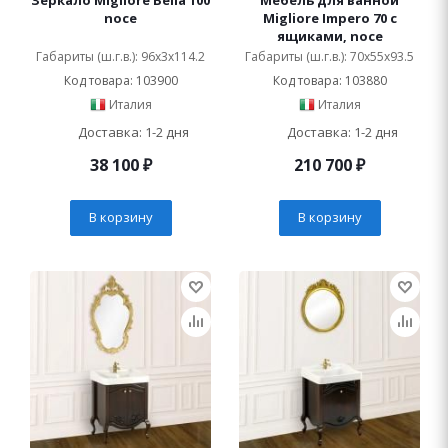
Зеркало Migliore Bella 100
Мебель для ванной
noce
Migliore Impero 70 с
ящиками, noce
Габариты (ш.г.в.): 96x3x114.2
Габариты (ш.г.в.): 70x55x93.5
Код товара: 103900
Код товара: 103880
Италия
Италия
Доставка: 1-2 дня
Доставка: 1-2 дня
38 100
₽
210 700
₽
В корзину
В корзину