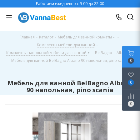
Работаем ежедневно с 9-00 до 22-00
Главная
-
Каталог
-
Мебель для ванной комнаты
-
Комплекты мебели для ванной
-
Комплекты напольной мебели для ванной
-
BelBagno
-
Albano
-
Мебель для ванной BelBagno Albano 90 напольная, pino scania
0
Мебель для ванной BelBagno Albano
0
90 напольная, pino scania
0