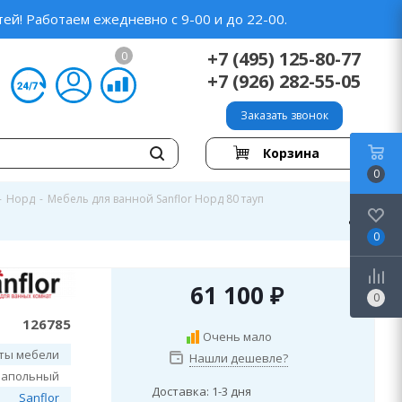
ей! Работаем ежедневно с 9-00 и до 22-00.
+7 (495) 125-80-77
0
+7 (926) 282-55-05
Заказать звонок
Корзина
0
-
Норд
-
Мебель для ванной Sanflor Норд 80 тауп
0
61 100
₽
0
126785
Очень мало
ты мебели
Нашли дешевле?
напольный
Доставка: 1-3 дня
Sanflor