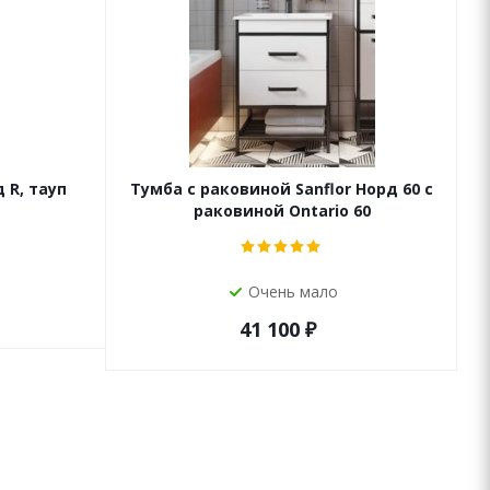
 R, тауп
Тумба с раковиной Sanflor Норд 60 с
Т
раковиной Ontario 60
Очень мало
41 100
₽