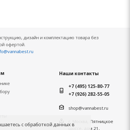
нструкцию, дизайн и комплектацию товара без
ой офертой.
nfo@vannabest.ru
ям
Наши контакты
хнике
+7 (495) 125-80-77
ыбору
+7 (926) 282-55-05
shop@vannabest.ru
еты
г. Москва, Пятницкое
ашаетесь с обработкой данных в
шоссе, дом 21,