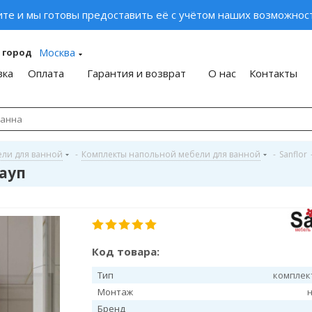
ите и мы готовы предоставить её с учётом наших возможност
Москва
 город
вка
Оплата
Гарантия и возврат
О нас
Контакты
ели для ванной
-
Комплекты напольной мебели для ванной
-
Sanflor
тауп
Код товара:
Тип
комплек
Монтаж
Бренд