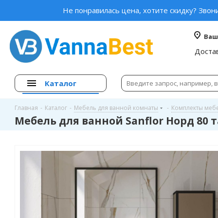
Не понравилась цена, хотите скидку? Звон
Ваш
Доста
Каталог
Главная
-
Каталог
-
Мебель для ванной комнаты
-
Комплекты меб
Мебель для ванной Sanflor Норд 80 