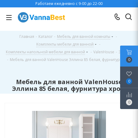
Работаем ежедневно с 9-00 до 22-00
Главная
-
Каталог
-
Мебель для ванной комнаты
-
Комплекты мебели для ванной
-
Комплекты напольной мебели для ванной
-
ValenHouse
-
Эллина
-
Мебель для ванной ValenHouse Эллина 85 белая, фурнитура хром
0
Мебель для ванной ValenHouse
0
Эллина 85 белая, фурнитура хром
0