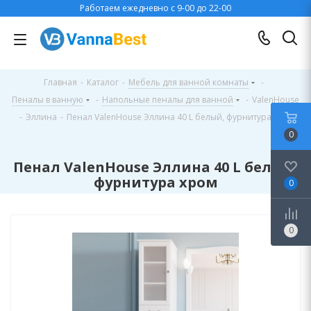
Работаем ежедневно с 9-00 до 22-00
Главная
-
Каталог
-
Мебель для ванной комнаты
-
Пеналы в ванную
-
Напольные пеналы для ванной
-
ValenHouse
-
Эллина
-
Пенал ValenHouse Эллина 40 L белый, фурнитура хром
0
Пенал ValenHouse Эллина 40 L белый,
фурнитура хром
0
0