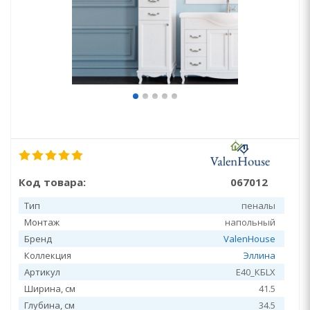
Код товара:
067012
Тип
пеналы
Монтаж
напольный
Бренд
ValenHouse
Коллекция
Эллина
Артикул
E40_КБLХ
Ширина, см
41.5
Глубина, см
34.5