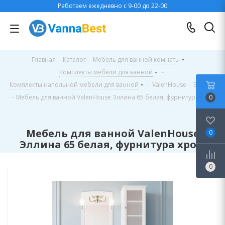
Работаем ежедневно с 9-00 до 22-00
Главная
-
Каталог
-
Мебель для ванной комнаты
-
Комплекты мебели для ванной
-
Комплекты напольной мебели для ванной
-
ValenHouse
-
Эллина
-
Мебель для ванной ValenHouse Эллина 65 белая, фурнитура хром
0
Мебель для ванной ValenHouse
0
Эллина 65 белая, фурнитура хром
0