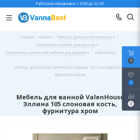
Работаем ежедневно с 9-00 до 22-00
Главная
-
Каталог
-
Мебель для ванной комнаты
-
Комплекты мебели для ванной
-
Комплекты напольной мебели для ванной
-
ValenHouse
-
Эллина
-
0
Мебель для ванной ValenHouse Эллина 105 слоновая кость,
фурнитура хром
0
Мебель для ванной ValenHouse
Эллина 105 слоновая кость,
0
фурнитура хром