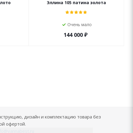
олото
Эллина 105 патина золота
Очень мало
144 000
₽
нструкцию, дизайн и комплектацию товара без
ой офертой.
nfo@vannabest.ru