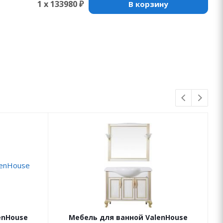
1 x 133980 ₽
В корзину
enHouse
Мебель для ванной ValenHouse