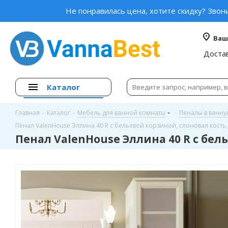
Не понравилась цена, хотите скидку? Звон
Ваш
Доста
Каталог
Главная
-
Каталог
-
Мебель для ванной комнаты
-
Пеналы в ванн
Пенал ValenHouse Эллина 40 R с бельевой корзиной, слоновая кость
Пенал ValenHouse Эллина 40 R с бел