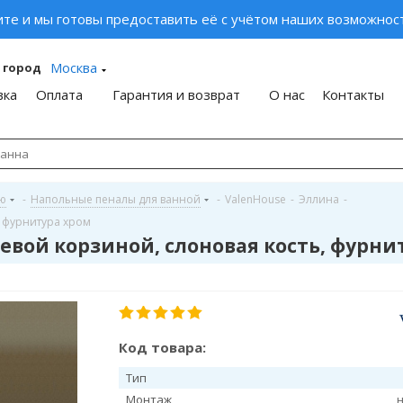
ите и мы готовы предоставить её с учётом наших возможност
Москва
 город
вка
Оплата
Гарантия и возврат
О нас
Контакты
ую
-
Напольные пеналы для ванной
-
ValenHouse
-
Эллина
-
, фурнитура хром
ьевой корзиной, слоновая кость, фурни
Код товара:
Тип
Монтаж