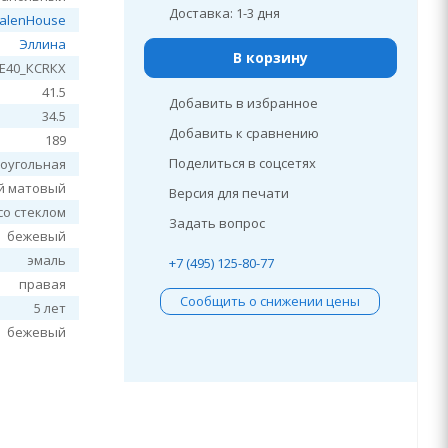
Доставка: 1-3 дня
alenHouse
Эллина
В корзину
E40_КСRКХ
41.5
Добавить в избранное
34.5
Добавить к сравнению
189
Поделиться в соцсетях
оугольная
й матовый
Версия для печати
со стеклом
Задать вопрос
бежевый
эмаль
+7 (495) 125-80-77
правая
Сообщить о снижении цены
5 лет
бежевый