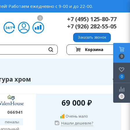
ей! Работаем ежедневно с 9-00 и до 22-00.
+7 (495) 125-80-77
0
+7 (926) 282-55-05
Заказать звонок
Корзина
0
0
тура хром
0
69 000
₽
066941
Очень мало
пеналы
Нашли дешевле?
напольный