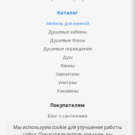
Каталог
Мебель для ванной
Душевые кабины
Душевые боксы
Душевые ограждения
Душ
Ванны
Смесители
Унитазы
Раковины
Покупателям
Блог о сантехнике
Советы по выбору
Мы используем cookie для улучшения работы
Как заказать
сайта. Продолжая использование, вы