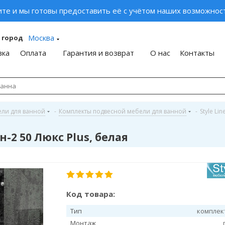
ите и мы готовы предоставить её с учётом наших возможност
Москва
 город
вка
Оплата
Гарантия и возврат
О нас
Контакты
ели для ванной
-
Комплекты подвесной мебели для ванной
-
Style Lin
-2 50 Люкс Plus, белая
Код товара:
Тип
комплек
Монтаж