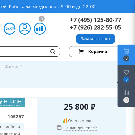
ей! Работаем ежедневно с 9-00 и до 22-00.
+7 (495) 125-80-77
0
+7 (926) 282-55-05
Заказать звонок
Корзина
0
e
-
Жасмин-2
-
0
0
25 800
₽
105257
Очень мало
ты мебели
Нашли дешевле?
подвесной