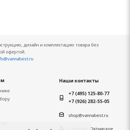
нструкцию, дизайн и комплектацию товара без
ой офертой.
nfo@vannabest.ru
ям
Наши контакты
хнике
+7 (495) 125-80-77
ыбору
+7 (926) 282-55-05
shop@vannabest.ru
еты
г. Москва, Пятницкое