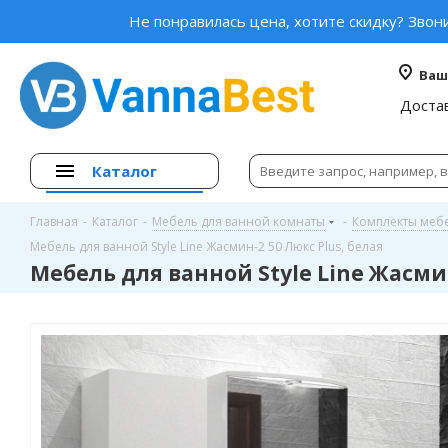
Не понравилась цена, хотите скидку? Звон
Ваш
Доста
Каталог
Главная
-
Каталог
-
Мебель для ванной комнаты
-
Комплекты меб
Мебель для ванной Style Line Жасмин-2 50 Люкс Plus, белая
Мебель для ванной Style Line Жасмин