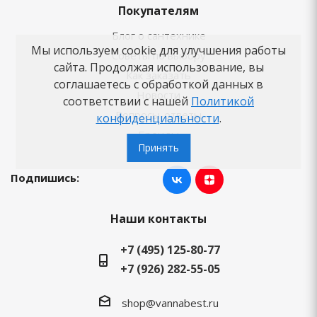
Покупателям
Блог о сантехнике
Мы используем cookie для улучшения работы
Советы по выбору
сайта. Продолжая использование, вы
Как заказать
соглашаетесь с обработкой данных в
Новости
соответствии с нашей
Политикой
Вопросы-ответы
конфиденциальности
.
Бренды
Принять
Подпишись:
Наши контакты
+7 (495) 125-80-77
+7 (926) 282-55-05
shop@vannabest.ru