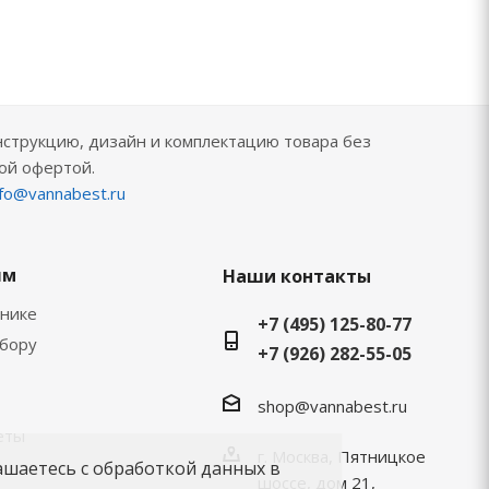
нструкцию, дизайн и комплектацию товара без
ой офертой.
nfo@vannabest.ru
ям
Наши контакты
хнике
+7 (495) 125-80-77
ыбору
+7 (926) 282-55-05
shop@vannabest.ru
еты
г. Москва, Пятницкое
ашаетесь с обработкой данных в
шоссе, дом 21,