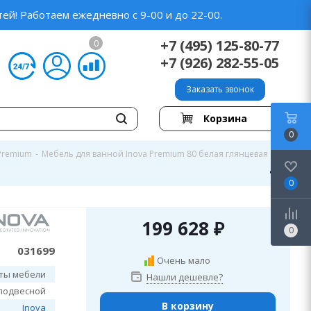
ей! Работаем ежедневно с 9-00 и до 22-00.
+7 (495) 125-80-77
0
+7 (926) 282-55-05
Заказать звонок
Корзина
0
Premium
-
Мебель для ванной Inova Premium 80 белая глянцевая
0
199 628
₽
0
031699
Очень мало
ты мебели
Нашли дешевле?
подвесной
В корзину
Inova