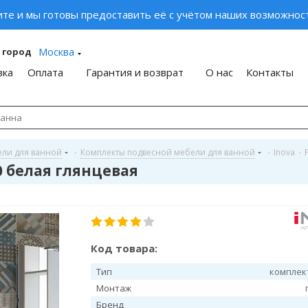
ите и мы готовы предоставить её с учётом наших возможност
Москва
 город
вка
Оплата
Гарантия и возврат
О нас
Контакты
ели для ванной
-
Комплекты подвесной мебели для ванной
-
Inova
-
0 белая глянцевая
Код товара:
Тип
комплек
Монтаж
Бренд