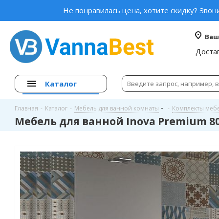
Не понравилась цена, хотите скидку? Звон
Ваш
Доста
Каталог
Главная
-
Каталог
-
Мебель для ванной комнаты
-
Комплекты меб
Мебель для ванной Inova Premium 8