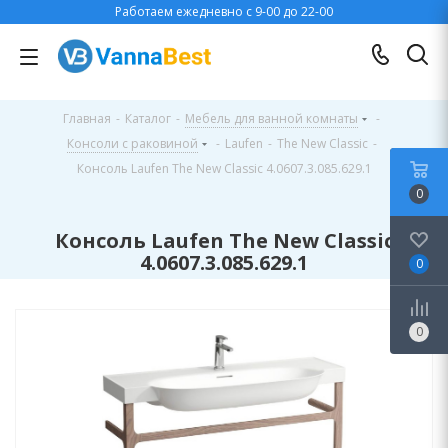
Работаем ежедневно с 9-00 до 22-00
Главная
-
Каталог
-
Мебель для ванной комнаты
-
Консоли с раковиной
-
Laufen
-
The New Classic
-
Консоль Laufen The New Classic 4.0607.3.085.629.1
0
Консоль Laufen The New Classic
4.0607.3.085.629.1
0
0