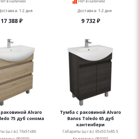
Нет в наличии
Нет в наличии
Доставка: 1-2 дня
Доставка: 1-2 дня
17 388
₽
9 732
₽
 раковиной Alvaro
Тумба с раковиной Alvaro
ledo 75 дуб сонома
Banos Toledo 65 дуб
кантенбери
ы (ш.г.в.): 76x51x86
Габариты (ш.г.в.): 65x50.5x85.5
 товара: 050330
Код товара: 050292