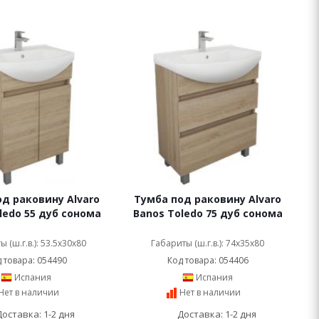
д раковину Alvaro
Тумба под раковину Alvaro
ledo 55 дуб сонома
Banos Toledo 75 дуб сонома
 (ш.г.в.): 53.5x30x80
Габариты (ш.г.в.): 74x35x80
 товара: 054490
Код товара: 054406
Испания
Испания
Нет в наличии
Нет в наличии
Доставка: 1-2 дня
Доставка: 1-2 дня