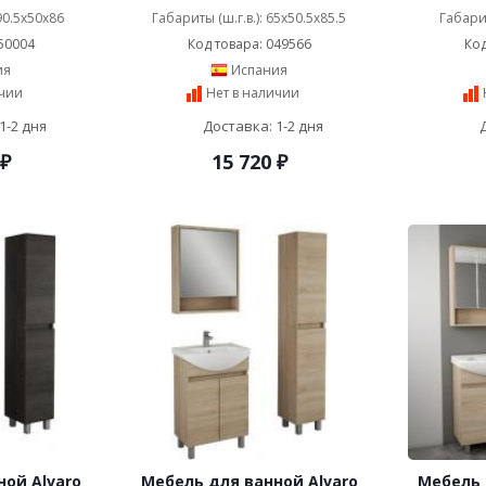
 90.5x50x86
Габариты (ш.г.в.): 65x50.5x85.5
Габарит
50004
Код товара: 049566
Код
ия
Испания
ичии
Нет в наличии
1-2 дня
Доставка: 1-2 дня
₽
15 720
₽
ой Alvaro
Мебель для ванной Alvaro
Мебель 