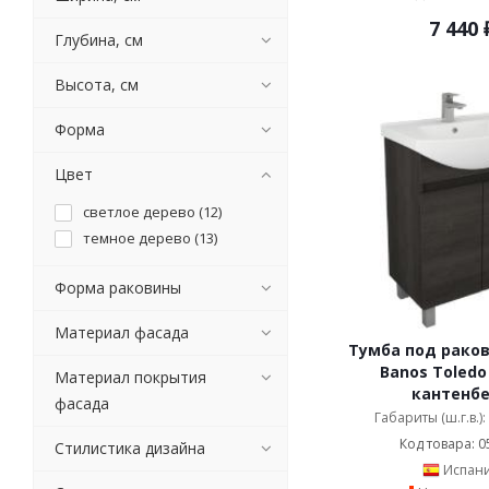
Bellezza (
1276
)
7 440
Black&White (
7
)
Глубина, см
Brevita (
82
)
Высота, см
Caprigo (
216
)
Cerutti SPA (
75
)
Форма
Cezares (
10
)
Comforty (
104
)
Цвет
Corozo (
194
)
светлое дерево (
12
)
Damixa (
9
)
темное дерево (
13
)
De Aqua (
3
)
Demax (
22
)
Форма раковины
Diwo (
25
)
Dreja (
32
)
Материал фасада
Тумба под раков
Dreja.eco (
63
)
Banos Toledo
Материал покрытия
Duravit (
4
)
кантенб
фасада
Emmy (
46
)
Габариты (ш.г.в.)
Galassia (
17
)
Код товара: 0
Стилистика дизайна
Hatria (
1
)
Испан
Iddis (
36
)