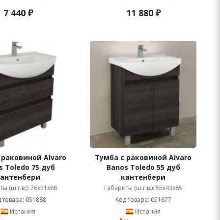
7 440
₽
11 880
₽
 раковиной Alvaro
Тумба с раковиной Alvaro
s Toledo 75 дуб
Banos Toledo 55 дуб
кантенбери
кантенбери
ы (ш.г.в.): 76x51x86
Габариты (ш.г.в.): 55x43x85
 товара: 051888
Код товара: 051677
Испания
Испания