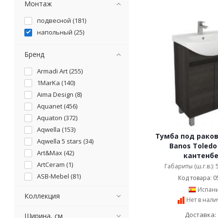
Монтаж
подвесной (
181
)
напольный (
25
)
Бренд
Armadi Art (
255
)
1MarKa (
140
)
Aima Design (
8
)
Aquanet (
456
)
Aquaton (
372
)
Aqwella (
153
)
Тумба под раков
Aqwella 5 stars (
34
)
Banos Toledo
Art&Max (
42
)
кантенб
ArtCeram (
1
)
Габариты (ш.г.в.):
ASB-Mebel (
81
)
Код товара: 0
ASB-Woodline (
132
)
Испан
Коллекция
BelBagno (
89
)
Нет в нал
Belinza (
3
)
Доставка: 
Ширина, см