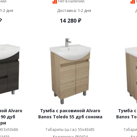
ичии
Нет в наличии
1-2 дня
Доставка: 1-2 дня
₽
14 280
₽
ой Alvaro
Тумба с раковиной Alvaro
Тумба с
 90 дуб
Banos Toledo 55 дуб сонома
Banos To
ери
 90.5x50x86
Габариты (ш.г.в.): 55x43x85
Габарит
51631
Код товара: 050424
Код