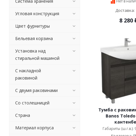
Система хранения
Нет в нал
Jacob Delafon (
5
)
Доставка: 
Kerama Marazzi (
48
)
Угловая конструкция
8 280
Kerasan (
20
)
Цвет фурнитуры
Labor Legno (
11
)
Laufen (
3
)
Бельевая корзина
Marka One (
37
)
Migliore (
136
)
Установка над
Milardo (
11
)
стиральной машиной
Misty (
1425
)
С накладной
Onika (
275
)
раковиной
Opadiris (
436
)
Orange (
81
)
С двумя раковинами
Ravak (
2
)
Raval (
42
)
Со столешницей
Roca (
108
)
Тумба с раковин
Runo (
358
)
Страна
Banos Toledo
кантенб
Sancos (
24
)
Материал корпуса
Габариты (ш.г.в.):
Sanflor (
348
)
Код товара: 0