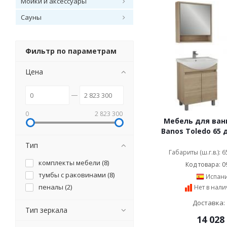
Мойки и аксессуары
Сауны
Фильтр по параметрам
Цена
0
2 823 300
Мебель для ванн
Banos Toledo 65 
Тип
Габариты (ш.г.в.): 
комплекты мебели (
8
)
Код товара: 0
тумбы с раковинами (
8
)
Испан
пеналы (
2
)
Нет в нал
Доставка: 
Тип зеркала
14 028