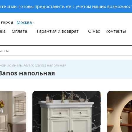
ите и мы готовы предоставить её с учётом наших возможност
Москва
 город
вка
Оплата
Гарантия и возврат
О нас
Контакты
ной комнаты Alvaro Banos напольная
Banos напольная