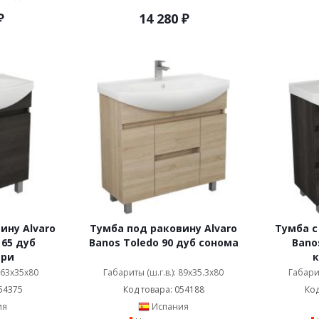
₽
14 280
₽
ину Alvaro
Тумба под раковину Alvaro
Тумба с
 65 дуб
Banos Toledo 90 дуб сонома
Bano
ери
: 63x35x80
Габариты (ш.г.в.): 89x35.3x80
Габарит
54375
Код товара: 054188
Код
ия
Испания