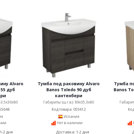
ину Alvaro
Тумба под раковину Alvaro
Тумба по
 55 дуб
Banos Toledo 90 дуб
Banos To
ери
кантенбери
 53.5x30x80
Габариты (ш.г.в.): 89x35.3x80
Габариты
55648
Код товара: 055612
Код
ия
Испания
ичии
Нет в наличии
1-2 дня
Доставка: 1-2 дня