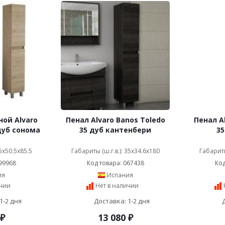
ой Alvaro
Пенал Alvaro Banos Toledo
Пенал A
дуб сонома
35 дуб кантенбери
35
65x50.5x85.5
Габариты (ш.г.в.): 35x34.6x180
Габариты
99968
Код товара: 067438
Код
ия
Испания
ичии
Нет в наличии
1-2 дня
Доставка: 1-2 дня
₽
13 080
₽