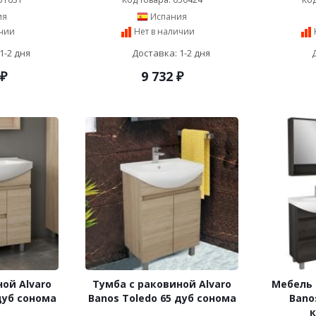
ия
Испания
ичии
Нет в наличии
1-2 дня
Доставка: 1-2 дня
₽
9 732
₽
ой Alvaro
Тумба с раковиной Alvaro
Мебель 
дуб сонома
Banos Toledo 65 дуб сонома
Bano