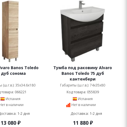
lvaro Banos Toledo
Тумба под раковину Alvaro
 дуб сонома
Banos Toledo 75 дуб
кантенбери
 (ш.г.в.): 35x34.6x180
Габариты (ш.г.в.): 74x35x80
 товара: 066221
Код товара: 055839
Испания
Испания
Нет в наличии
Нет в наличии
Доставка: 1-2 дня
Доставка: 1-2 дня
13 080
₽
11 880
₽