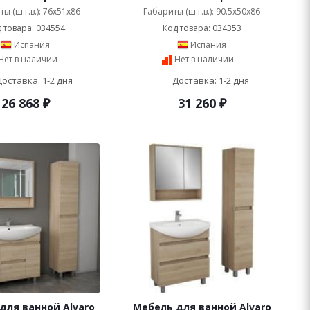
ы (ш.г.в.): 76x51x86
Габариты (ш.г.в.): 90.5x50x86
 товара: 034554
Код товара: 034353
Испания
Испания
Нет в наличии
Нет в наличии
Доставка: 1-2 дня
Доставка: 1-2 дня
26 868
₽
31 260
₽
для ванной Alvaro
Мебель для ванной Alvaro