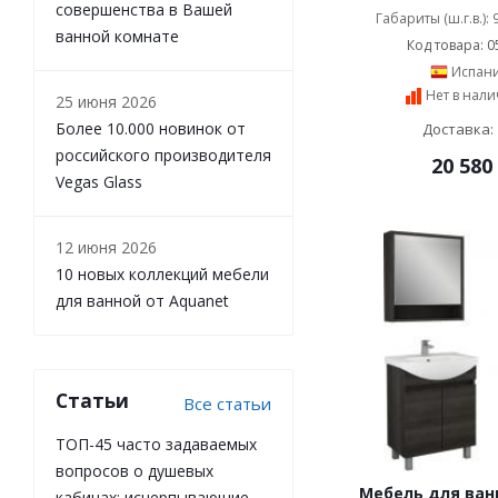
совершенства в Вашей
Alvaro Banos (
25
)
Габариты (ш.г.в.):
ванной комнате
Eurolegno (
34
)
Код товара: 0
Inova (
8
)
Испан
Owl 1975 (
5
)
Нет в нал
25 июня 2026
Edelform (
25
)
Более 10.000 новинок от
Доставка: 
Dorff (
1
)
российского производителя
20 580
Am.Pm (
99
)
Vegas Glass
12 июня 2026
10 новых коллекций мебели
для ванной от Aquanet
Статьи
Все статьи
ТОП-45 часто задаваемых
вопросов о душевых
Мебель для ванн
кабинах: исчерпывающие