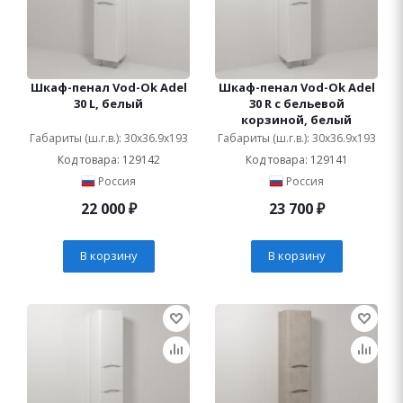
Шкаф-пенал Vod-Ok Adel
Шкаф-пенал Vod-Ok Adel
30 L, белый
30 R с бельевой
корзиной, белый
Габариты (ш.г.в.): 30x36.9x193
Габариты (ш.г.в.): 30x36.9x193
Код товара: 129142
Код товара: 129141
Россия
Россия
22 000
₽
23 700
₽
В корзину
В корзину