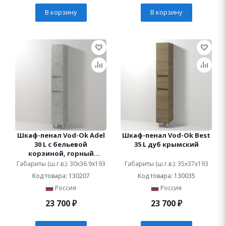
В корзину
В корзину
Шкаф-пенал Vod-Ok Adel
Шкаф-пенал Vod-Ok Best
30 L с бельевой
35 L дуб крымский
корзиной, горный
камень
Габариты (ш.г.в.): 30x36.9x193
Габариты (ш.г.в.): 35x37x193
Код товара: 130207
Код товара: 130035
Россия
Россия
23 700
₽
23 700
₽