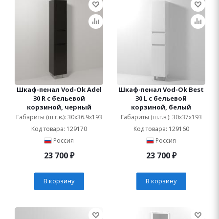
Шкаф-пенал Vod-Ok Adel
Шкаф-пенал Vod-Ok Best
30 R с бельевой
30 L с бельевой
корзиной, черный
корзиной, белый
Габариты (ш.г.в.): 30x36.9x193
Габариты (ш.г.в.): 30x37x193
Код товара: 129170
Код товара: 129160
Россия
Россия
23 700
₽
23 700
₽
В корзину
В корзину