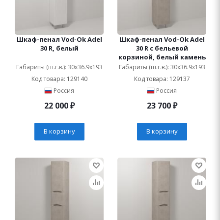
Шкаф-пенал Vod-Ok Adel
Шкаф-пенал Vod-Ok Adel
30 R, белый
30 R с бельевой
корзиной, белый камень
Габариты (ш.г.в.): 30x36.9x193
Габариты (ш.г.в.): 30x36.9x193
Код товара: 129140
Код товара: 129137
Россия
Россия
22 000
₽
23 700
₽
В корзину
В корзину