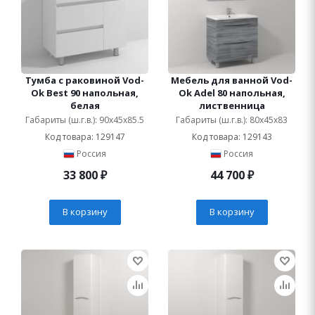
Тумба с раковиной Vod-
Мебель для ванной Vod-
Ok Best 90 напольная,
Ok Adel 80 напольная,
белая
лиственница
Габариты (ш.г.в.): 90x45x85.5
Габариты (ш.г.в.): 80x45x83
Код товара: 129147
Код товара: 129143
Россия
Россия
33 800
₽
44 700
₽
В корзину
В корзину