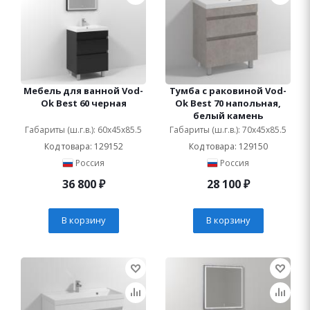
Мебель для ванной Vod-
Тумба с раковиной Vod-
Ok Best 60 черная
Ok Best 70 напольная,
белый камень
Габариты (ш.г.в.): 60x45x85.5
Габариты (ш.г.в.): 70x45x85.5
Код товара: 129152
Код товара: 129150
Россия
Россия
36 800
₽
28 100
₽
В корзину
В корзину