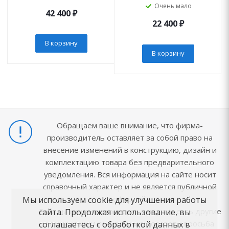
Очень мало
42 400
₽
22 400
₽
В корзину
В корзину
Обращаем ваше внимание, что фирма-
производитель оставляет за собой право на
внесение изменений в конструкцию, дизайн и
комплектацию товара без предварительного
уведомления. Вся информация на сайте носит
справочный характер и не является публичной
офертой.
Мы используем cookie для улучшения работы
Если вы нашли неточность или у вас есть другие
сайта. Продолжая использование, вы
комментарии по описанию товаров - просьба
соглашаетесь с обработкой данных в