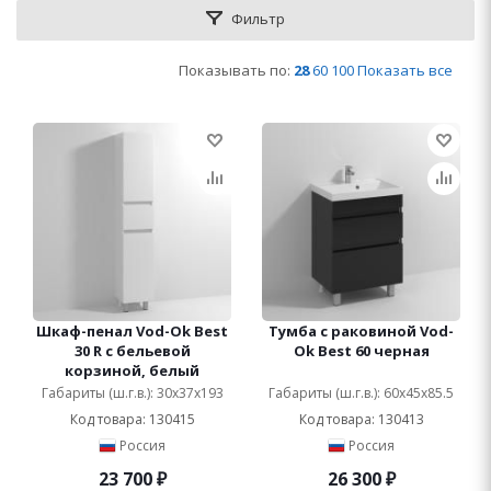
Фильтр
Показывать по:
28
60
100
Показать все
Шкаф-пенал Vod-Ok Best
Тумба с раковиной Vod-
30 R с бельевой
Ok Best 60 черная
корзиной, белый
Габариты (ш.г.в.): 30x37x193
Габариты (ш.г.в.): 60x45x85.5
Код товара: 130415
Код товара: 130413
Россия
Россия
23 700
₽
26 300
₽