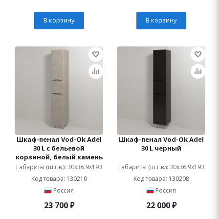
В корзину
В корзину
Шкаф-пенал Vod-Ok Adel
Шкаф-пенал Vod-Ok Adel
30 L с бельевой
30 L черный
корзиной, белый камень
Габариты (ш.г.в.): 30x36.9x193
Габариты (ш.г.в.): 30x36.9x193
Код товара: 130210
Код товара: 130208
Россия
Россия
23 700
₽
22 000
₽