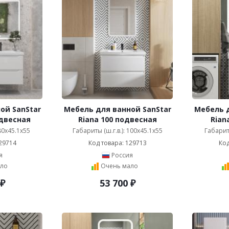
ой SanStar
Мебель для ванной SanStar
Мебель д
одвесная
Riana 100 подвесная
Rian
 80x45.1x55
Габариты (ш.г.в.): 100x45.1x55
Габариты
29714
Код товара: 129713
Код
я
Россия
ло
Очень мало
₽
53 700
₽