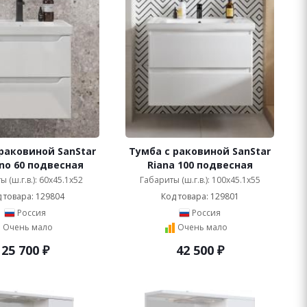
раковиной SanStar
Тумба с раковиной SanStar
no 60 подвесная
Riana 100 подвесная
 (ш.г.в.): 60x45.1x52
Габариты (ш.г.в.): 100x45.1x55
 товара: 129804
Код товара: 129801
Россия
Россия
Очень мало
Очень мало
25 700
₽
42 500
₽