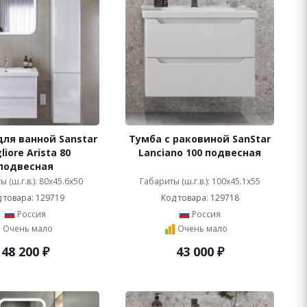
ля ванной Sanstar
Тумба с раковиной SanStar
iore Arista 80
Lanciano 100 подвесная
подвесная
 (ш.г.в.): 80x45.6x50
Габариты (ш.г.в.): 100x45.1x55
 товара: 129719
Код товара: 129718
Россия
Россия
Очень мало
Очень мало
48 200
₽
43 000
₽