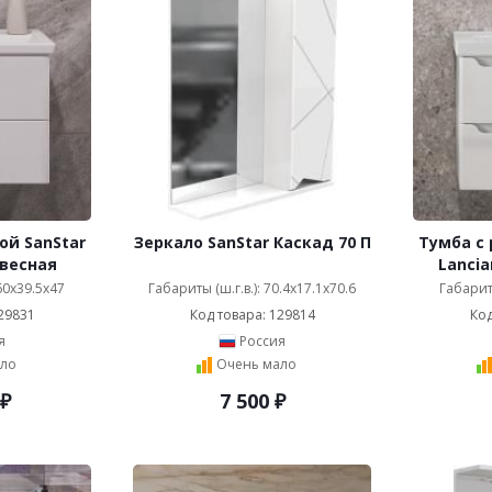
ой SanStar
Зеркало SanStar Каскад 70 П
Тумба с 
двесная
Lancia
 60x39.5x47
Габариты (ш.г.в.): 70.4x17.1x70.6
Габариты
29831
Код товара: 129814
Код
я
Россия
ло
Очень мало
₽
7 500
₽