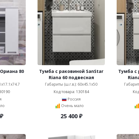
 Ориана 80
Тумба с раковиной SanStar
Тумба с 
Riana 60 подвесная
Rian
81x17.1x74.7
Габариты (ш.г.в.): 60x45.1x50
Габариты
30190
Код товара: 130184
Код
я
Россия
ло
Очень мало
₽
25 400
₽