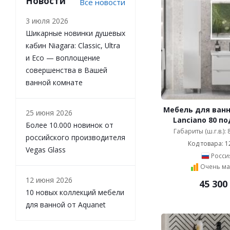
Новости
Все новости
Velvex (
97
)
Vigo (
160
)
3 июля 2026
Villeroy & Boch (
313
)
Шикарные новинки душевых
Vincea (
210
)
кабин Niagara: Classic, Ultra
VitrA (
23
)
и Eco — воплощение
Vod-Ok (
279
)
совершенства в Вашей
АВН (
6
)
ванной комнате
Бриклаер (
293
)
Домино (
15
)
Мебель для ванн
25 июня 2026
СанТа (
451
)
Lanciano 80 п
Более 10.000 новинок от
Эстет (
51
)
Габариты (ш.г.в.):
российского производителя
AltroBagno (
23
)
Код товара: 1
Vegas Glass
Alvaro Banos (
181
)
Росси
Eurolegno (
16
)
Очень ма
Inova (
28
)
12 июня 2026
45 300
Marco Visconi (
5
)
10 новых коллекций мебели
Owl 1975 (
159
)
для ванной от Aquanet
Pelipal (
8
)
Smile (
1
)