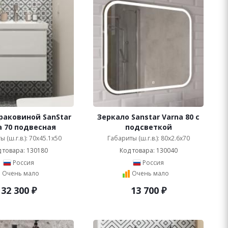
раковиной SanStar
Зеркало Sanstar Varna 80 с
a 70 подвесная
подсветкой
 (ш.г.в.): 70x45.1x50
Габариты (ш.г.в.): 80x2.6x70
 товара: 130180
Код товара: 130040
Россия
Россия
Очень мало
Очень мало
32 300
₽
13 700
₽