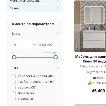
Мойки и аксессуары
Сауны
Фильтр по параметрам
Цена
0
2 823 300
Мебель для ванн
Riana 80 под
Габариты (ш.г.в.):
Тип
Код товара: 1
комплекты мебели (
48
)
Росси
тумбы с раковинами (
51
)
Очень ма
зеркала (
55
)
45 400
пеналы (
6
)
шкафы (
3
)