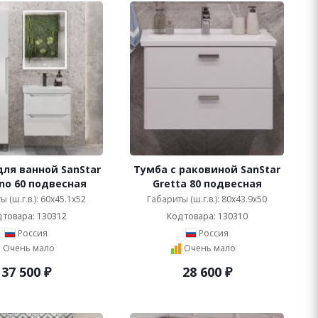
ля ванной SanStar
Тумба с раковиной SanStar
no 60 подвесная
Gretta 80 подвесная
 (ш.г.в.): 60x45.1x52
Габариты (ш.г.в.): 80x43.9x50
 товара: 130312
Код товара: 130310
Россия
Россия
Очень мало
Очень мало
37 500
₽
28 600
₽