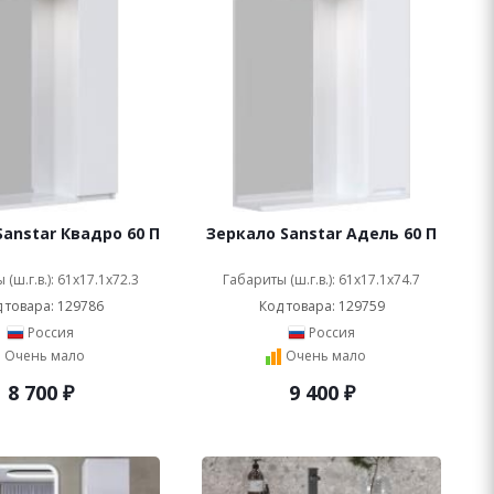
Sanstar Квадро 60 П
Зеркало Sanstar Адель 60 П
(ш.г.в.): 61x17.1x72.3
Габариты (ш.г.в.): 61x17.1x74.7
 товара: 129786
Код товара: 129759
Россия
Россия
Очень мало
Очень мало
8 700
₽
9 400
₽