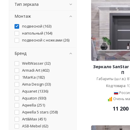
Тип зеркала
Монтаж
подвесной (
163
)
напольный (
164
)
подвесной с ножками (
26
)
Бренд
WeltWasser (
32
)
Зеркало SanStar
Armadi Art (
402
)
П
1MarKa (
182
)
Габариты (ш.г.в.): 
Aima Design (
33
)
Код товара: 1
Aquanet (
1336
)
Росси
Aquaton (
930
)
Очень ма
Aqwella (
251
)
11 200
Aqwella 5 stars (
358
)
Art&Max (
451
)
ASB-Mebel (
62
)