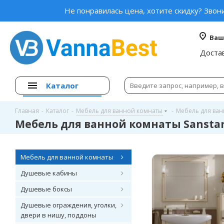
Не понравилась цена, хотите скидку? Звон
Ваш
Доста
Каталог
Главная
-
Каталог
-
Мебель для ванной комнаты
-
Мебель для ван
Мебель для ванной комнаты Sansta
Мебель для ванной комнаты
Душевые кабины
Душевые боксы
Душевые ограждения, уголки,
двери в нишу, поддоны