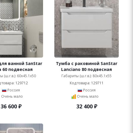
ля ванной SanStar
Тумба с раковиной SanStar
a 60 подвесная
Lanciano 80 подвесная
 (ш.г.в.): 60x45.1x50
Габариты (ш.г.в.): 80x45.1x55
 товара: 129712
Код товара: 129711
Россия
Россия
Очень мало
Очень мало
36 600
₽
32 400
₽