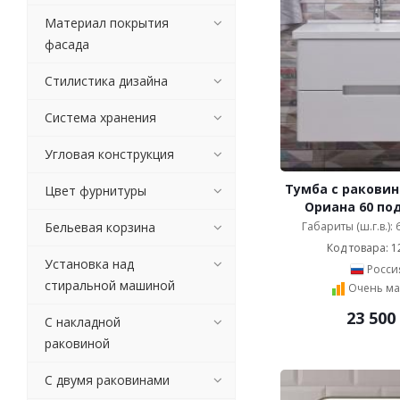
Duravit (
148
)
Материал покрытия
Emmy (
62
)
фасада
Esbano (
74
)
Стилистика дизайна
Evoform (
775
)
Iddis (
145
)
Система хранения
Ideal Standard (
2
)
Jacob Delafon (
596
)
Угловая конструкция
Jorno (
112
)
Kerama Marazzi (
69
)
Тумба с раковин
Цвет фурнитуры
Ориана 60 по
Kerasan (
7
)
Бельевая корзина
Габариты (ш.г.в.):
Keuco (
225
)
Код товара: 1
Labor Legno (
6
)
Установка над
Росси
Laufen (
238
)
стиральной машиной
Очень ма
Marka One (
321
)
23 500
Migliore (
39
)
С накладной
Milardo (
1
)
раковиной
Misty (
1136
)
С двумя раковинами
Mixline (
158
)