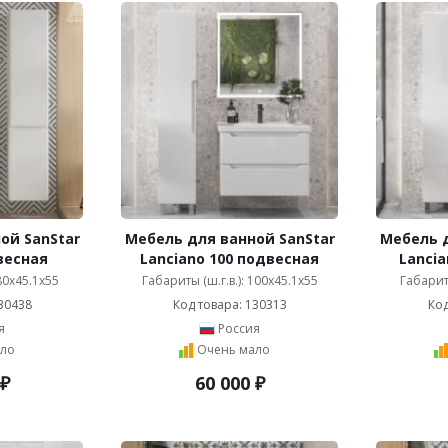
ой SanStar
Мебель для ванной SanStar
Мебель д
весная
Lanciano 100 подвесная
Lancia
 80x45.1x55
Габариты (ш.г.в.): 100x45.1x55
Габариты
30438
Код товара: 130313
Код
я
Россия
ло
Очень мало
₽
60 000
₽