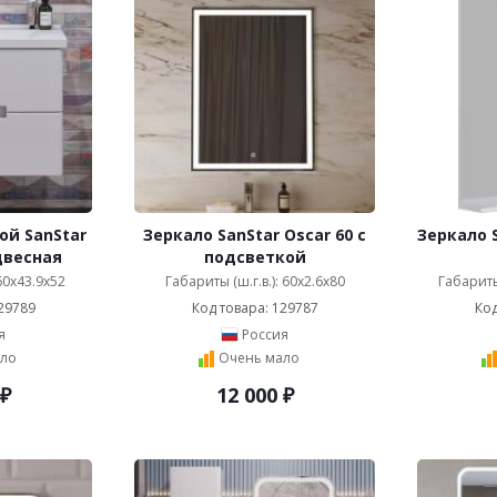
ой SanStar
Зеркало SanStar Oscar 60 с
Зеркало 
двесная
подсветкой
 60x43.9x52
Габариты (ш.г.в.): 60x2.6x80
Габариты 
29789
Код товара: 129787
Код
я
Россия
ло
Очень мало
₽
12 000
₽