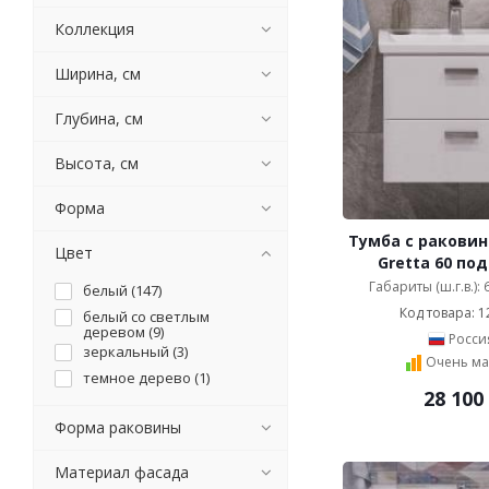
ASB-Woodline (
106
)
Коллекция
BelBagno (
1217
)
Belinza (
19
)
Ширина, см
Bellezza (
1127
)
Brevita (
289
)
Глубина, см
Caprigo (
127
)
Высота, см
Cerutti SPA (
68
)
Cezares (
161
)
Форма
Clarberg (
51
)
Тумба с раковин
Colombo Design (
18
)
Цвет
Gretta 60 по
Comforty (
384
)
Габариты (ш.г.в.):
белый (
147
)
Corozo (
112
)
Код товара: 1
белый со светлым
Damixa (
5
)
деревом (
9
)
Росси
De Aqua (
зеркальный (
154
)
3
)
Очень ма
Demax (
темное дерево (
9
)
1
)
28 100
Devon&Devon (
1
)
Форма раковины
Diwo (
91
)
Dreja (
158
)
Материал фасада
Dreja.eco (
64
)