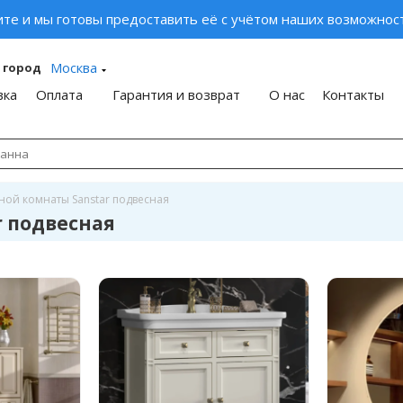
ите и мы готовы предоставить её с учётом наших возможност
Москва
 город
вка
Оплата
Гарантия и возврат
О нас
Контакты
ной комнаты Sanstar подвесная
r подвесная