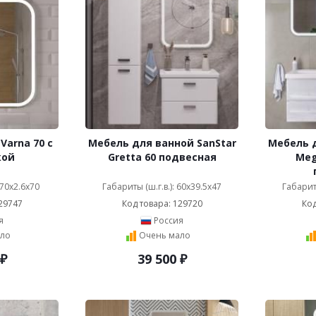
Varna 70 с
Мебель для ванной SanStar
Мебель д
кой
Gretta 60 подвесная
Megl
 70x2.6x70
Габариты (ш.г.в.): 60x39.5x47
Габариты
29747
Код товара: 129720
Код
я
Россия
ло
Очень мало
₽
39 500
₽