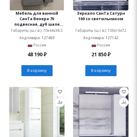
Мебель для ванной
Зеркало СанТа Сатурн
СанТа Венера 70
100 со светильником
подвесная, дуб шале
графит
Габариты (ш.г.в.): 70x44x38.5
Габариты (ш.г.в.): 100x16x72
Код товара: 127489
Код товара: 127142
Россия
Россия
48 190
₽
21 850
₽
В корзину
В корзину