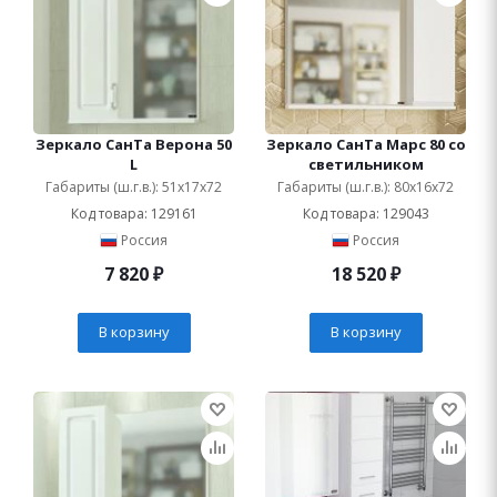
Зеркало СанТа Верона 50
Зеркало СанТа Марс 80 со
L
светильником
Габариты (ш.г.в.): 51x17x72
Габариты (ш.г.в.): 80x16x72
Код товара: 129161
Код товара: 129043
Россия
Россия
7 820
₽
18 520
₽
В корзину
В корзину