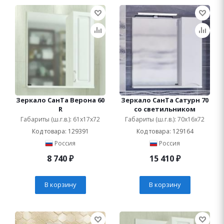
Зеркало СанТа Верона 60
Зеркало СанТа Сатурн 70
R
со светильником
Габариты (ш.г.в.): 61x17x72
Габариты (ш.г.в.): 70x16x72
Код товара: 129391
Код товара: 129164
Россия
Россия
8 740
₽
15 410
₽
В корзину
В корзину