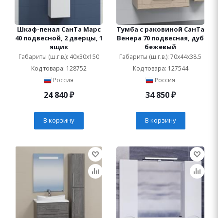
Шкаф-пенал СанТа Марс
Тумба с раковиной СанТа
40 подвесной, 2 дверцы, 1
Венера 70 подвесная, дуб
ящик
бежевый
Габариты (ш.г.в.): 40x30x150
Габариты (ш.г.в.): 70x44x38.5
Код товара: 128752
Код товара: 127544
Россия
Россия
24 840
₽
34 850
₽
В корзину
В корзину