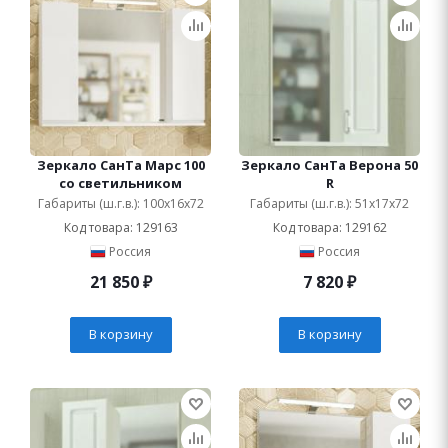
Зеркало СанТа Марс 100
Зеркало СанТа Верона 50
со светильником
R
Габариты (ш.г.в.): 100x16x72
Габариты (ш.г.в.): 51x17x72
Код товара: 129163
Код товара: 129162
Россия
Россия
21 850
₽
7 820
₽
В корзину
В корзину