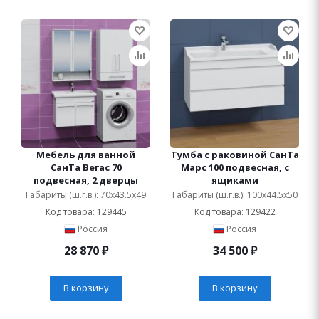
Мебель для ванной
Тумба с раковиной СанТа
СанТа Вегас 70
Марс 100 подвесная, с
подвесная, 2 дверцы
ящиками
Габариты (ш.г.в.): 70x43.5x49
Габариты (ш.г.в.): 100x44.5x50
Код товара: 129445
Код товара: 129422
Россия
Россия
28 870
₽
34 500
₽
В корзину
В корзину