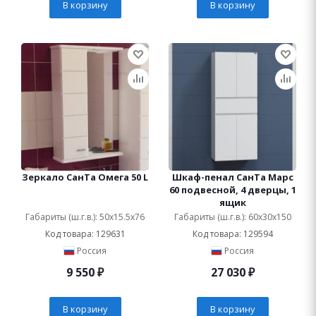
В корзину
В корзину
Зеркало СанТа Омега 50 L
Шкаф-пенал СанТа Марс
60 подвесной, 4 дверцы, 1
ящик
Габариты (ш.г.в.): 50x15.5x76
Габариты (ш.г.в.): 60x30x150
Код товара: 129631
Код товара: 129594
Россия
Россия
9 550
₽
27 030
₽
В корзину
В корзину