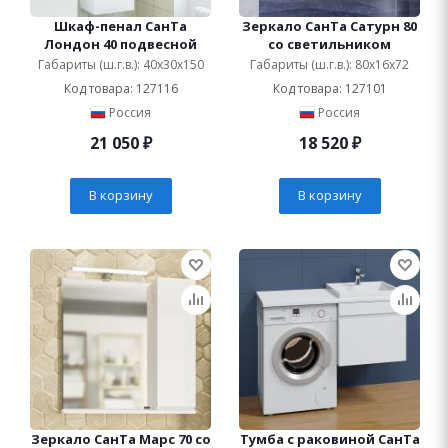
Шкаф-пенал СанТа
Зеркало СанТа Сатурн 80
Лондон 40 подвесной
со светильником
Габариты (ш.г.в.): 40x30x150
Габариты (ш.г.в.): 80x16x72
Код товара: 127116
Код товара: 127101
Россия
Россия
21 050
₽
18 520
₽
В корзину
В корзину
Зеркало СанТа Марс 70 со
Тумба с раковиной СанТа