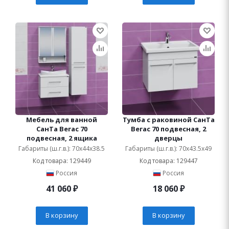
Мебель для ванной
Тумба с раковиной СанТа
СанТа Вегас 70
Вегас 70 подвесная, 2
подвесная, 2 ящика
дверцы
Габариты (ш.г.в.): 70x44x38.5
Габариты (ш.г.в.): 70x43.5x49
Код товара: 129449
Код товара: 129447
Россия
Россия
41 060
₽
18 060
₽
В корзину
В корзину