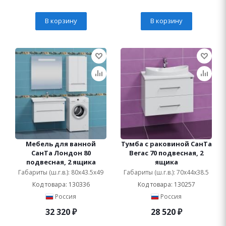
В корзину
В корзину
Мебель для ванной
Тумба с раковиной СанТа
СанТа Лондон 80
Вегас 70 подвесная, 2
подвесная, 2 ящика
ящика
Габариты (ш.г.в.): 80x43.5x49
Габариты (ш.г.в.): 70x44x38.5
Код товара: 130336
Код товара: 130257
Россия
Россия
32 320
₽
28 520
₽