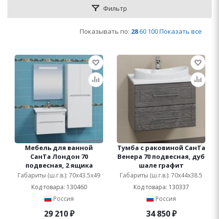
Фильтр
Показывать по:
28
60
100
Показать все
Мебель для ванной
Тумба с раковиной СанТа
СанТа Лондон 70
Венера 70 подвесная, дуб
подвесная, 2 ящика
шале графит
Габариты (ш.г.в.): 70x43.5x49
Габариты (ш.г.в.): 70x44x38.5
Код товара: 130460
Код товара: 130337
Россия
Россия
29 210
₽
34 850
₽