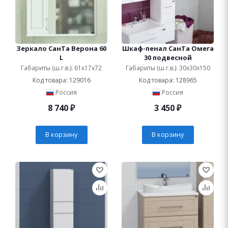
Зеркало СанТа Верона 60
Шкаф-пенал СанТа Омега
L
30 подвесной
Габариты (ш.г.в.): 61x17x72
Габариты (ш.г.в.): 30x30x150
Код товара: 129016
Код товара: 128965
Россия
Россия
8 740
₽
3 450
₽
В корзину
В корзину