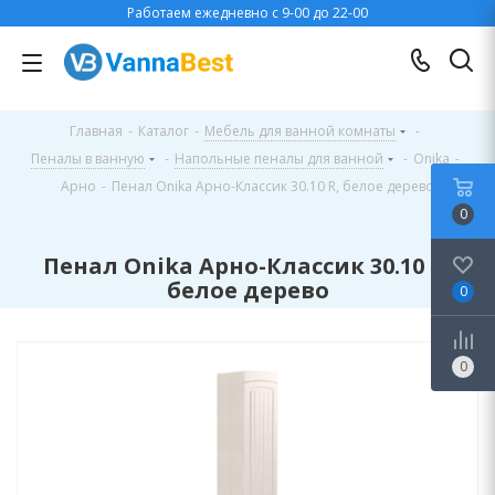
Работаем ежедневно с 9-00 до 22-00
Главная
-
Каталог
-
Мебель для ванной комнаты
-
Пеналы в ванную
-
Напольные пеналы для ванной
-
Onika
-
Арно
-
Пенал Onika Арно-Классик 30.10 R, белое дерево
0
Пенал Onika Арно-Классик 30.10 R,
белое дерево
0
0