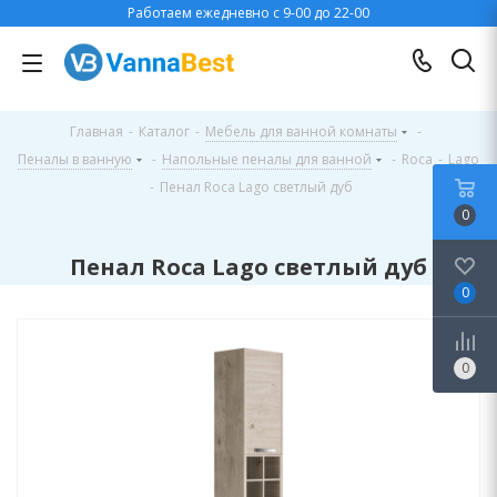
Работаем ежедневно с 9-00 до 22-00
Главная
-
Каталог
-
Мебель для ванной комнаты
-
Пеналы в ванную
-
Напольные пеналы для ванной
-
Roca
-
Lago
-
Пенал Roca Lago светлый дуб
0
Пенал Roca Lago светлый дуб
0
0