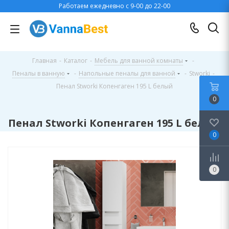
Работаем ежедневно с 9-00 до 22-00
Главная
-
Каталог
-
Мебель для ванной комнаты
-
Пеналы в ванную
-
Напольные пеналы для ванной
-
Stworki
-
Пенал Stworki Копенгаген 195 L белый
0
Пенал Stworki Копенгаген 195 L белый
0
0