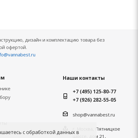
нструкцию, дизайн и комплектацию товара без
ой офертой.
nfo@vannabest.ru
ям
Наши контакты
хнике
+7 (495) 125-80-77
ыбору
+7 (926) 282-55-05
shop@vannabest.ru
еты
г. Москва, Пятницкое
ашаетесь с обработкой данных в
шоссе, дом 21,