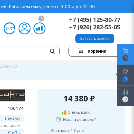
ей! Работаем ежедневно с 9-00 и до 22-00.
+7 (495) 125-80-77
0
+7 (926) 282-55-05
Заказать звонок
Корзина
0
Дублин 30
0
14 380
₽
0
106174
Очень мало
пеналы
Нашли дешевле?
напольный
Доставка: 1-2 дня
СанТа