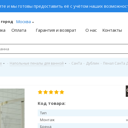
ите и мы готовы предоставить её с учётом наших возможност
Москва
 город
вка
Оплата
Гарантия и возврат
О нас
Контакты
ую
-
Напольные пеналы для ванной
-
СанТа
-
Дублин
-
Пенал СанТа 
Код товара:
Тип
Монтаж
Бренд