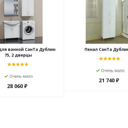
для ванной СанТа Дублин
Пенал СанТа Дублин
75, 2 дверцы
Очень мало
Очень мало
21 740
₽
28 060
₽