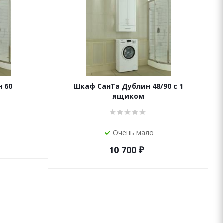
 60
Шкаф СанТа Дублин 48/90 с 1
ящиком
Очень мало
10 700
₽