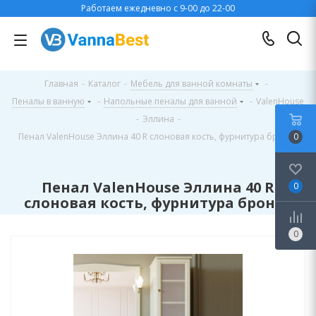
Работаем ежедневно с 9-00 до 22-00
Главная
-
Каталог
-
Мебель для ванной комнаты
-
Пеналы в ванную
-
Напольные пеналы для ванной
-
ValenHouse
-
Эллина
-
Пенал ValenHouse Эллина 40 R слоновая кость, фурнитура бронза
0
Пенал ValenHouse Эллина 40 R
0
слоновая кость, фурнитура бронза
0