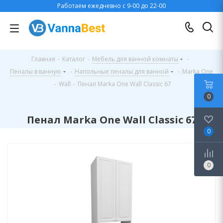
Работаем ежедневно с 9-00 до 22-00
Главная
-
Каталог
-
Мебель для ванной комнаты
-
Пеналы в ванную
-
Напольные пеналы для ванной
-
Marka One
-
Wall
-
Пенал Marka One Wall Classic 67
0
Пенал Marka One Wall Classic 67
0
0