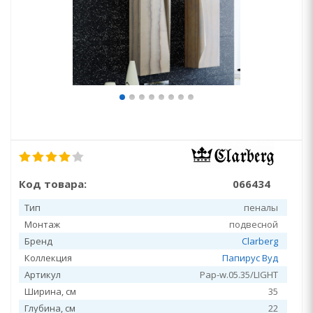
Код товара:
066434
Тип
пеналы
Монтаж
подвесной
Бренд
Clarberg
Коллекция
Папирус Вуд
Артикул
Pap-w.05.35/LIGHT
Ширина, см
35
Глубина, см
22