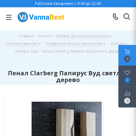
Работаем ежедневно с 9-00 до 22-00
Главная
-
Каталог
-
Мебель для ванной комнаты
-
Пеналы в ванную
-
Подвесные пеналы для ванной
-
Clarberg
-
Папирус Вуд
-
Пенал Clarberg Папирус Вуд светлое дерево
0
Пенал Clarberg Папирус Вуд светлое
дерево
0
0