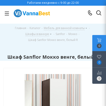
Работаем ежедневно с 9-00 до 22-00
Главная
-
Каталог
-
Мебель для ванной комнаты
-
Шкафы в ванную
-
Sanflor
-
Мокко
-
Шкаф Sanflor Мокко венге, белый R
0
Шкаф Sanflor Мокко венге, белый R
0
0