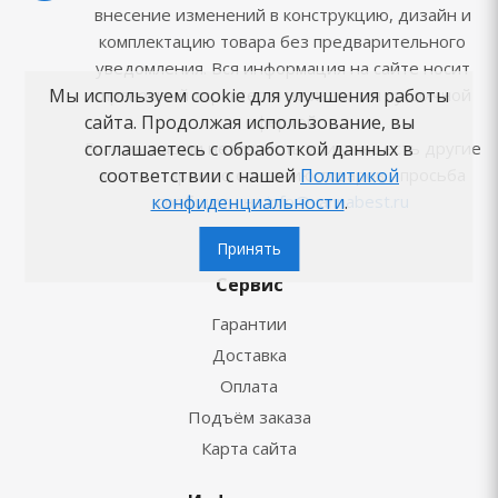
внесение изменений в конструкцию, дизайн и
комплектацию товара без предварительного
уведомления. Вся информация на сайте носит
Мы используем cookie для улучшения работы
справочный характер и не является публичной
сайта. Продолжая использование, вы
офертой.
соглашаетесь с обработкой данных в
Если вы нашли неточность или у вас есть другие
соответствии с нашей
Политикой
комментарии по описанию товаров - просьба
конфиденциальности
.
сообщить на
info@vannabest.ru
Принять
Сервис
Гарантии
Доставка
Оплата
Подъём заказа
Карта сайта