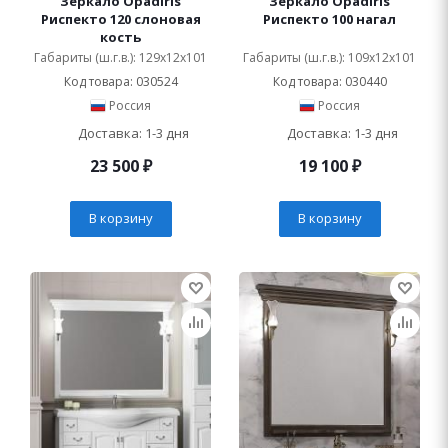
Зеркало Opadiris
Зеркало Opadiris
Риспекто 120 слоновая
Риспекто 100 нагал
кость
Габариты (ш.г.в.): 129x12x101
Габариты (ш.г.в.): 109x12x101
Код товара: 030524
Код товара: 030440
Россия
Россия
Доставка: 1-3 дня
Доставка: 1-3 дня
23 500
₽
19 100
₽
В корзину
В корзину