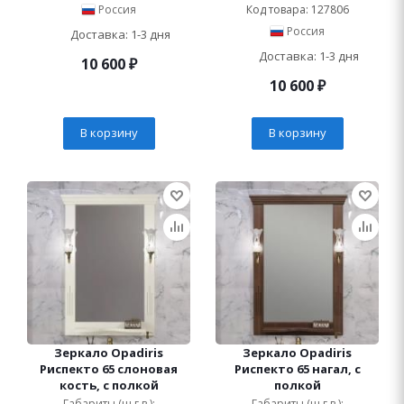
Россия
Код товара: 127806
Россия
Доставка: 1-3 дня
Доставка: 1-3 дня
10 600
₽
10 600
₽
В корзину
В корзину
Зеркало Opadiris
Зеркало Opadiris
Риспекто 65 слоновая
Риспекто 65 нагал, с
кость, с полкой
полкой
Габариты (ш.г.в.):
Габариты (ш.г.в.):