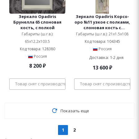
Зеркало Opadiris
Зеркало Opadiris Корсо-
Брунелла 65 слоновая
оро №11 узкое с полками,
кость, с полкой
слоновая кость с
золотой патиной
Габариты (ш.г.в.):
Габариты (ш.г.в.): 21x1.5x108
65x12.2x103.5
Код товара: 104345
Код товара: 128380
Россия
Россия
Доставка: 1-2 дня
8 200
₽
13 600
₽
Товар снят с производства
Товар снят с производства
Показать еще
1
2