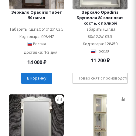
Зеркало Opadiris Тибет
Зеркало Opadiris
50 нагал
Брунелла 80 слоновая
кость, с полкой
Габариты (ш.г.в.): 51x12x103.5
Габариты (ш.г.в.):
Код товара: 098447
80x12.2x103.5
Россия
Код товара: 128450
Россия
Доставка: 1-3 дня
11 200
₽
14 000
₽
В корзину
Товар снят с производства