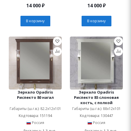
14 000
₽
14 000
₽
В корзину
В корзину
Зеркало Opadiris
Зеркало Opadiris
Риспекто 80 нагал
Риспекто 85 слоновая
кость, с полкой
Габариты (ш.г.в.): 82.2x12x101
Габариты (ш.г.в.): 88x12x101
Код товара: 151194
Код товара: 130447
Россия
Россия
Доставка: 1-3 дня
Доставка: 1-3 дня