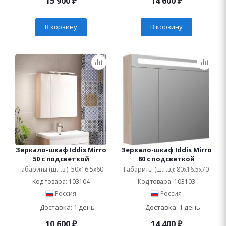
15 900
₽
14 600
₽
В корзину
В корзину
Зеркало-шкаф Iddis Mirro
Зеркало-шкаф Iddis Mirro
50 с подсветкой
80 с подсветкой
Габариты (ш.г.в.): 50x16.5x60
Габариты (ш.г.в.): 80x16.5x70
Код товара: 103104
Код товара: 103103
Россия
Россия
Доставка: 1 день
Доставка: 1 день
10 600
₽
14 400
₽