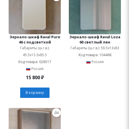
Зеркало-шкаф Raval Pure
Зеркало-шкаф Raval Loza
46 с подсветкой
60 светлый лен
Габариты (ш.г.в.):
Габариты (ш.г.в.): 58.5x13x83
45.5x13.3x85.5
Код товара: 104468
Код товара: 028517
Россия
Россия
15 800
₽
В корзину