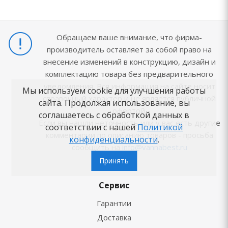
Обращаем ваше внимание, что фирма-
производитель оставляет за собой право на
внесение изменений в конструкцию, дизайн и
комплектацию товара без предварительного
уведомления. Вся информация на сайте носит
Мы используем cookie для улучшения работы
справочный характер и не является публичной
сайта. Продолжая использование, вы
офертой.
соглашаетесь с обработкой данных в
Если вы нашли неточность или у вас есть другие
соответствии с нашей
Политикой
комментарии по описанию товаров - просьба
конфиденциальности
.
сообщить на
info@vannabest.ru
Принять
Сервис
Гарантии
Доставка