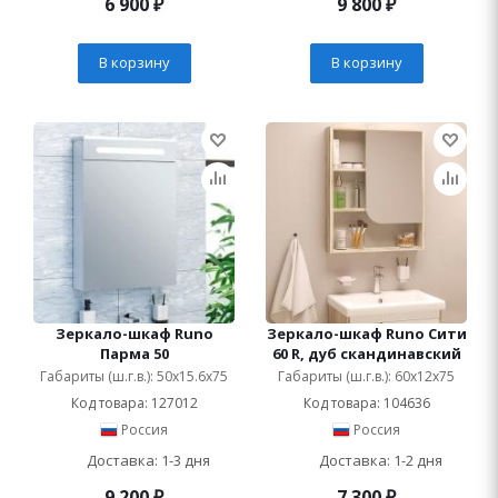
6 900
₽
9 800
₽
В корзину
В корзину
Зеркало-шкаф Runo
Зеркало-шкаф Runo Сити
Парма 50
60 R, дуб скандинавский
Габариты (ш.г.в.): 50x15.6x75
Габариты (ш.г.в.): 60x12x75
Код товара: 127012
Код товара: 104636
Россия
Россия
Доставка: 1-3 дня
Доставка: 1-2 дня
9 200
₽
7 300
₽