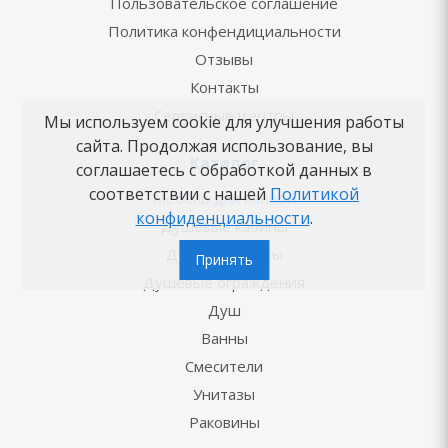
Пользовательское соглашение
Политика конфендициальности
Отзывы
Контакты
Сервисные центры
Мы используем cookie для улучшения работы
сайта. Продолжая использование, вы
Каталог
соглашаетесь с обработкой данных в
соответствии с нашей
Политикой
Мебель для ванной
конфиденциальности
.
Душевые кабины
Душевые боксы
Принять
Душевые ограждения
Душ
Ванны
Смесители
Унитазы
Раковины