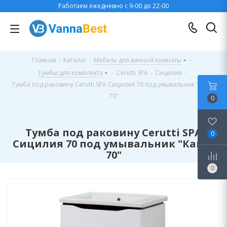
Работаем ежедневно с 9-00 до 22-00
Главная
-
Каталог
-
Мебель для ванной комнаты
-
Тумбы для комплекта
-
Cerutti SPA
-
Сицилия
-
Тумба под раковину Cerutti SPA Сицилия 70 под умывальник "Кантэ
70"
0
Тумба под раковину Cerutti SPA
0
Сицилия 70 под умывальник "Кантэ
70"
0