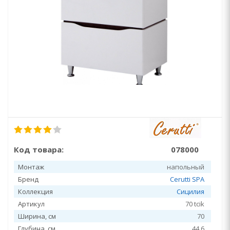
Код товара:
078000
Монтаж
напольный
Бренд
Cerutti SPA
Коллекция
Сицилия
Артикул
70 tcik
Ширина, см
70
Глубина, см
44.6