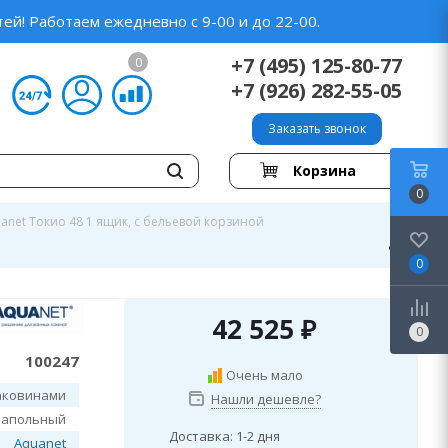
ей! Работаем ежедневно с 9-00 и до 22-00.
+7 (495) 125-80-77
0
+7 (926) 282-55-05
Заказать звонок
Корзина
0
anet Токио 48 1 ящик, c бельевой корзиной
0
42 525
₽
0
100247
Очень мало
аковинами
Нашли дешевле?
напольный
Доставка: 1-2 дня
Aquanet