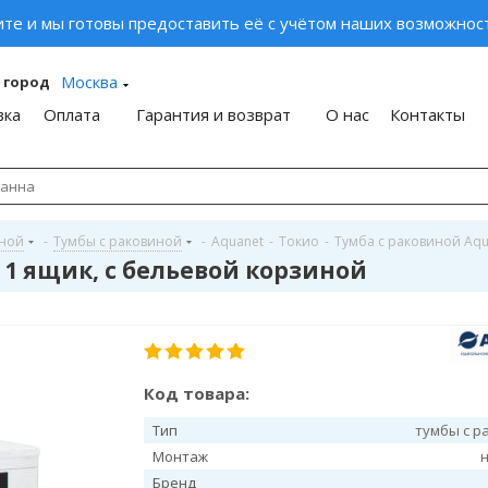
ите и мы готовы предоставить её с учётом наших возможност
Москва
 город
вка
Оплата
Гарантия и возврат
О нас
Контакты
иной
-
Тумбы с раковиной
-
Aquanet
-
Токио
-
Тумба с раковиной Aqu
 1 ящик, c бельевой корзиной
Код товара:
Тип
тумбы с р
Монтаж
Бренд