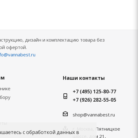
нструкцию, дизайн и комплектацию товара без
ой офертой.
nfo@vannabest.ru
ям
Наши контакты
хнике
+7 (495) 125-80-77
ыбору
+7 (926) 282-55-05
shop@vannabest.ru
еты
г. Москва, Пятницкое
ашаетесь с обработкой данных в
шоссе, дом 21,