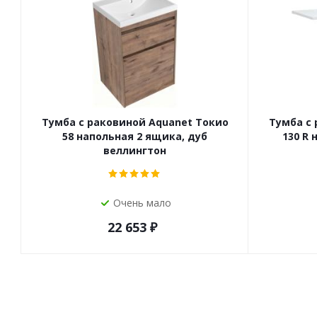
Тумба с раковиной Aquanet Токио
Тумба с 
58 напольная 2 ящика, дуб
130 R 
веллингтон
Очень мало
22 653
₽