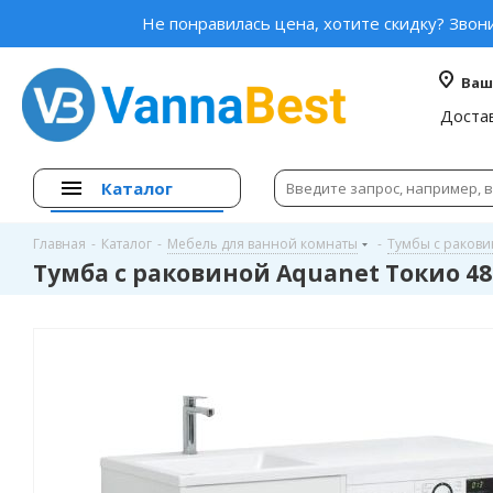
Не понравилась цена, хотите скидку? Звон
Ваш
Доста
Каталог
Главная
-
Каталог
-
Мебель для ванной комнаты
-
Тумбы с раков
Тумба с раковиной Aquanet Токио 48