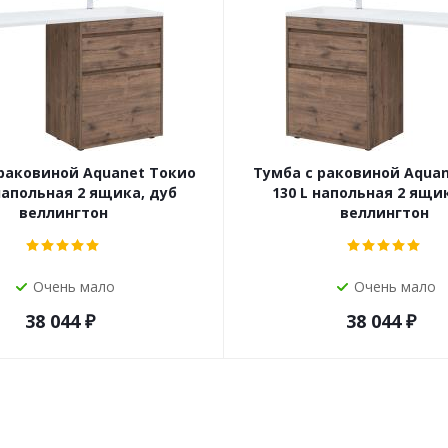
раковиной Aquanet Токио
Тумба с раковиной Aqua
напольная 2 ящика, дуб
130 L напольная 2 ящи
веллингтон
веллингтон
Очень мало
Очень мало
38 044
₽
38 044
₽