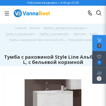
Работаем ежедневно с 9-00 до 22-00
Главная
-
Каталог
-
Мебель для ванной комнаты
-
Тумбы с раковиной
-
Тумбы с раковиной
-
Style Line
-
Альба
-
Тумба с раковиной Style Line Альба 90 L, с бельевой корзиной
0
Тумба с раковиной Style Line Альба 90
L, с бельевой корзиной
0
0