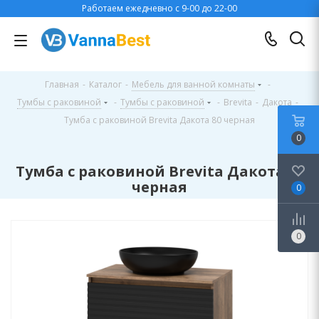
Работаем ежедневно с 9-00 до 22-00
Главная
-
Каталог
-
Мебель для ванной комнаты
-
Тумбы с раковиной
-
Тумбы с раковиной
-
Brevita
-
Дакота
-
Тумба с раковиной Brevita Дакота 80 черная
0
Тумба с раковиной Brevita Дакота 80
черная
0
0