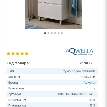
Код товара:
219032
Тип
тумбы с раковинами
Монтаж
напольный
Бренд
Aqwella
Коллекция
Rodos
Артикул
ROD01082N+4620008197456
Ширина, см
87.5
Глубина, см
45.5