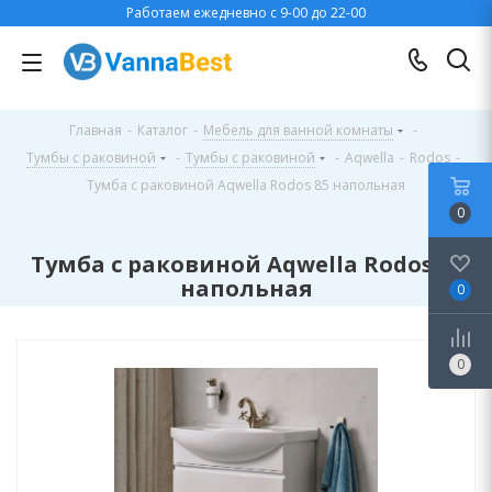
Работаем ежедневно с 9-00 до 22-00
Главная
-
Каталог
-
Мебель для ванной комнаты
-
Тумбы с раковиной
-
Тумбы с раковиной
-
Aqwella
-
Rodos
-
Тумба с раковиной Aqwella Rodos 85 напольная
0
Тумба с раковиной Aqwella Rodos 85
напольная
0
0