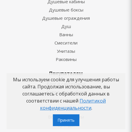
Душевые кабины
Душевые боксы
Душевые ограждения
Душ
Ванны
Смесители
Унитазы
Раковины
Покупателям
Мы используем cookie для улучшения работы
Блог о сантехнике
сайта. Продолжая использование, вы
Советы по выбору
соглашаетесь с обработкой данных в
Как заказать
соответствии с нашей
Политикой
конфиденциальности
.
Новости
Вопросы-ответы
Принять
Бренды