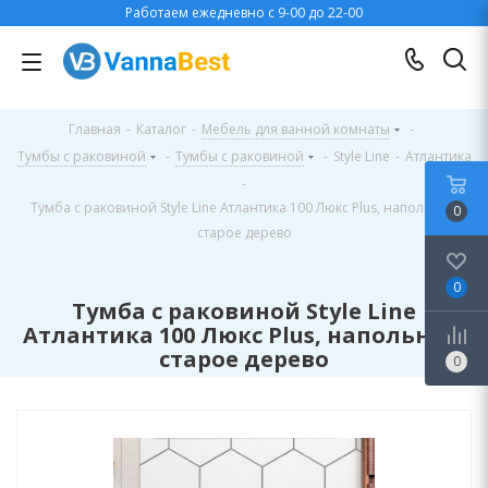
Работаем ежедневно с 9-00 до 22-00
Главная
-
Каталог
-
Мебель для ванной комнаты
-
Тумбы с раковиной
-
Тумбы с раковиной
-
Style Line
-
Атлантика
-
Тумба с раковиной Style Line Атлантика 100 Люкс Plus, напольная,
0
старое дерево
0
Тумба с раковиной Style Line
Атлантика 100 Люкс Plus, напольная,
старое дерево
0