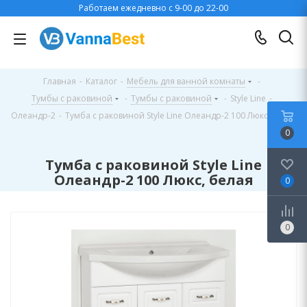
Работаем ежедневно с 9-00 до 22-00
Главная
-
Каталог
-
Мебель для ванной комнаты
-
Тумбы с раковиной
-
Тумбы с раковиной
-
Style Line
-
Олеандр-2
-
Тумба с раковиной Style Line Олеандр-2 100 Люкс, белая
0
Тумба с раковиной Style Line
Олеандр-2 100 Люкс, белая
0
0