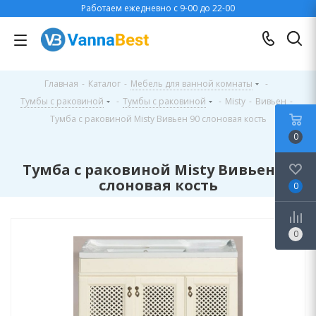
Работаем ежедневно с 9-00 до 22-00
Главная
-
Каталог
-
Мебель для ванной комнаты
-
Тумбы с раковиной
-
Тумбы с раковиной
-
Misty
-
Вивьен
-
Тумба с раковиной Misty Вивьен 90 слоновая кость
0
Тумба с раковиной Misty Вивьен 90
слоновая кость
0
0