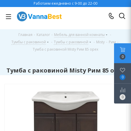
Работаем ежедневно с 9-00 до 22-00
Главная
-
Каталог
-
Мебель для ванной комнаты
-
Тумбы с раковиной
-
Тумбы с раковиной
-
Misty
-
Рим
-
Тумба с раковиной Misty Рим 85 орех
0
Тумба с раковиной Misty Рим 85 орех
0
0