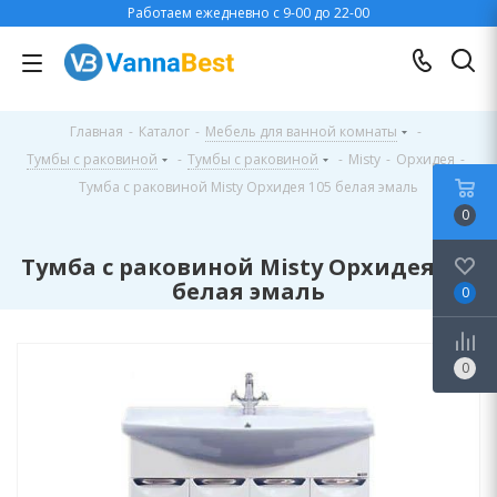
Работаем ежедневно с 9-00 до 22-00
Главная
-
Каталог
-
Мебель для ванной комнаты
-
Тумбы с раковиной
-
Тумбы с раковиной
-
Misty
-
Орхидея
-
Тумба с раковиной Misty Орхидея 105 белая эмаль
0
Тумба с раковиной Misty Орхидея 105
белая эмаль
0
0