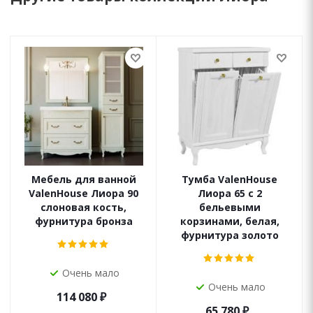
Мебель для ванной
Тумба ValenHouse
ValenHouse Лиора 90
Лиора 65 с 2
слоновая кость,
бельевыми
фурнитура бронза
корзинами, белая,
фурнитура золото
Очень мало
Очень мало
114 080
₽
65 780
₽