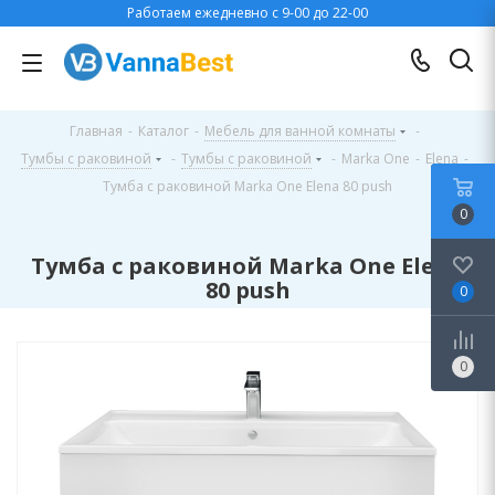
Работаем ежедневно с 9-00 до 22-00
Главная
-
Каталог
-
Мебель для ванной комнаты
-
Тумбы с раковиной
-
Тумбы с раковиной
-
Marka One
-
Elena
-
Тумба с раковиной Marka One Elena 80 push
0
Тумба с раковиной Marka One Elena
80 push
0
0