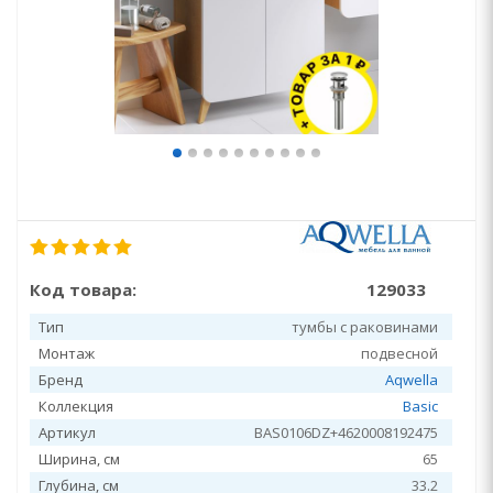
Код товара:
129033
Тип
тумбы с раковинами
Монтаж
подвесной
Бренд
Aqwella
Коллекция
Basic
Артикул
BAS0106DZ+4620008192475
Ширина, см
65
Глубина, см
33.2