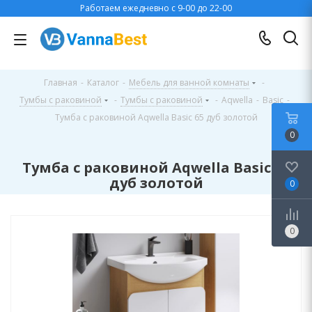
Работаем ежедневно с 9-00 до 22-00
Главная
-
Каталог
-
Мебель для ванной комнаты
-
Тумбы с раковиной
-
Тумбы с раковиной
-
Aqwella
-
Basic
-
Тумба с раковиной Aqwella Basic 65 дуб золотой
0
Тумба с раковиной Aqwella Basic 65
дуб золотой
0
0