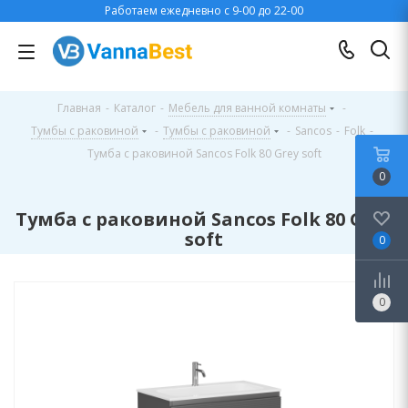
Работаем ежедневно с 9-00 до 22-00
Главная
-
Каталог
-
Мебель для ванной комнаты
-
Тумбы с раковиной
-
Тумбы с раковиной
-
Sancos
-
Folk
-
Тумба с раковиной Sancos Folk 80 Grey soft
0
Тумба с раковиной Sancos Folk 80 Grey
soft
0
0